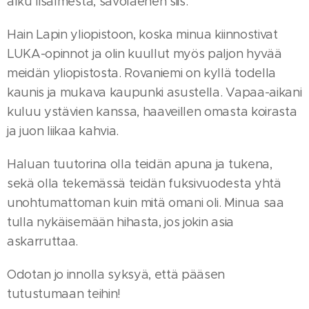
alku Iisalmesta, savolaenen siis.
Hain Lapin yliopistoon, koska minua kiinnostivat
LUKA-opinnot ja olin kuullut myös paljon hyvää
meidän yliopistosta. Rovaniemi on kyllä todella
kaunis ja mukava kaupunki asustella. Vapaa-aikani
kuluu ystävien kanssa, haaveillen omasta koirasta
ja juon liikaa kahvia.
Haluan tuutorina olla teidän apuna ja tukena,
sekä olla tekemässä teidän fuksivuodesta yhtä
unohtumattoman kuin mitä omani oli. Minua saa
tulla nykäisemään hihasta, jos jokin asia
askarruttaa.
Odotan jo innolla syksyä, että pääsen
tutustumaan teihin!