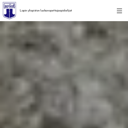
Lapin yliopiston
luokanopettajaopiskelijat