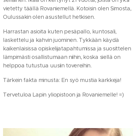
sellainen. Ikää on kertynyt 21 vuotta, joista on yksi
vietetty täällä Rovaniemellä. Kotoisin olen Simosta,
Oulussakin olen asustellut hetkisen.
Harrastan asioita kuten pesäpallo, kuntosali,
laskettelu ja kahvin juominen. Tykkään käydä
kaikenlaisissa opiskelijatapahtumissa ja suosittelen
lämpimästi osallistumaan niihin, koska siellä on
helppoa tutustua uusiin tovereihin.
Tärkein fakta minusta: En syö mustia karkkeja!
Tervetuloa Lapin yliopistoon ja Rovaniemelle! =)