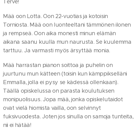
Terve!
Mää oon Lotta. Oon 22-vuotias ja kotoisin
Torniosta. Mää oon luonteeltani tämmönen ilonen
ja rempseä. Oon aika monesti minun elämän
aikana saanu kuulla mun naurusta. Se kuulemma
tarttuu. Ja varmasti myös ärsyttää monia.
Mää harrastan pianon soittoa ja puhelin on
juurtunu mun kätteen (toisin kun kämppikselläni
Emmalla, jolla ei pysy se kädessä ollenkaan).
Täällä opiskelussa on parasta koulutuksen
monipuolisuus. Jopa mää, jonka opiskelutaidot
ovat vielä hiomista vailla, oon selvinnyt
fuksivuodesta. Joten jos sinulla on samoja tunteita,
nii ei hätää!