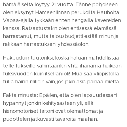
hämäläiseltä löytyy 21 vuotta. Tänne pohjoiseen
olen eksynyt Hämeenlinnan perukoilta Hauholta.
Vapaa-ajalla tykkään eniten hengailla kavereiden
kanssa. Ratsastustakin olen entisessä elämässä
harrastanut, mutta talousbudjetti estää minun ja
rakkaan harrastukseni yhdessäolon.
Hakeuduin tuutoriksi, koska haluan mahdollistaa
teille fukseille vähintäänkin yhtä ihanan ja huikean
fuksivuoden kuin itselläni oli! Mua saa yliopistolla
tulla häiriin milloin vain, jos jokin asia painaa mieltä.
Fakta minusta: Epäilen, että olen lapsuudessani
hypännyt jonkin kehitysasteen yli, sillä
hienomotoriset taitoni ovat olemattomat ja
pudottelen jatkuvasti tavaroita maahan.