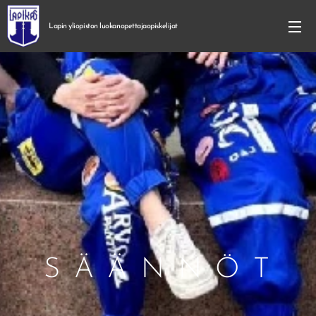
Lapin yliopiston
luokanopettajaopiskelijat
S Ä Ä N N Ö T