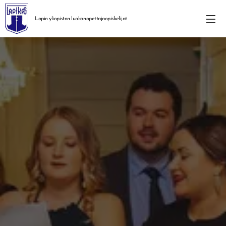
Lapin yliopiston
luokanopettajaopiskelijat