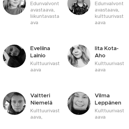
Edunvalvont
Edunvalvont
avastaava,
avastaava,
liikuntavasta
kulttuurivast
ava
aava
Eveliina
Iita Kota-
Lainio
Aho
Kulttuurivast
Kulttuurivast
aava
aava
Valtteri
Vilma
Niemelä
Leppänen
Kulttuurivast
Kulttuurivast
aava,
aava
liikuntavasta