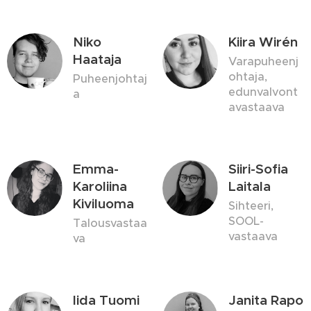
Niko
Kiira Wirén
Haataja
Varapuheenj
ohtaja,
Puheenjohtaj
edunvalvont
a
avastaava
Emma-
Siiri-Sofia
Karoliina
Laitala
Kiviluoma
Sihteeri,
SOOL-
Talousvastaa
vastaava
va
Iida Tuomi
Janita Rapo