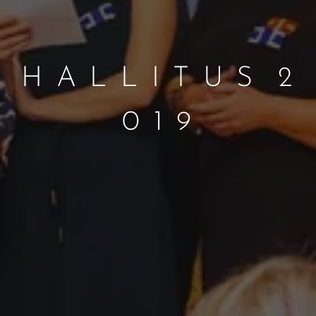
H A L L I T U S 2
0 1 9