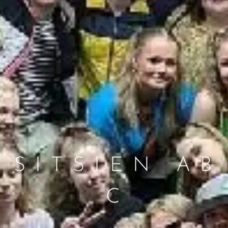
S I T S I E N A B
C