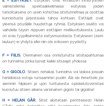
E = ESITYKSET.
Esitykset ovat erinäisten ihmisryhmien
valmistelemia spektaakkelimaisia esityksiä, joiden
tarkoituksena on usein kohottaa sitsitunnelmaa ja osoittaa
kunnioitusta järjestävää tahoa kohtaan. Esittäjät ovat
yleensä pöydälle huudettuja ryhmiä. Esityksien sisältö voi
vaihdella täysin riippuen esittäjien mielikuvituksesta. Laulu
on eräs tyypillisimmistä esitysmuodoista. Esitykseen (esim.
lauluun) ei yhdytä ellei niin ole erikseen pyydetty.
F = FIILIS.
Olennainen osa onnistunutta sitsitapahtumaa
on tunnelma, jonka luovat kaikki sitsaajat yhdessä.
G = GIGOLO
.
Sitsien riehakas tunnelma voi laskea joissain
henkilöissä estoja runsaammin puolin. Älä siis ihmettele jos
aiemmin hiljaisen ja ujon tuntuisesta opiskelutoveristasi
kuoriutuu sitsien aikana varsinainen gigolo tai gigolina!
H = HELAN GÅR.
Sitsit aloitetaan perinteisesti Helan