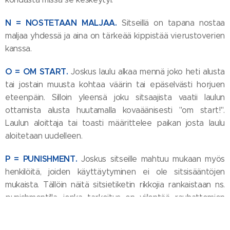
N = NOSTETAAN MALJAA.
Sitseillä on tapana nostaa
maljaa yhdessä ja aina on tärkeää kippistää vierustoverien
kanssa.
O = OM START.
Joskus laulu alkaa mennä joko heti alusta
tai jostain muusta kohtaa väärin tai epäselvästi horjuen
eteenpäin. Silloin yleensä joku sitsaajista vaatii laulun
ottamista alusta huutamalla kovaäänisesti "om start!".
Laulun aloittaja tai toasti määrittelee paikan josta laulu
aloitetaan uudelleen.
P = PUNISHMENT.
Joskus sitseille mahtuu mukaan myös
henkilöitä, joiden käyttäytyminen ei ole sitsisääntöjen
mukaista. Tällöin näitä sitsietiketin rikkojia rankaistaan ns.
punishmentilla, jonka tarkoitus on viilentää rauhattomien
sitsaajien tunteita. Punishmentin saaneille henkilöille ei saa
hurrata, korkeintaan buuata.