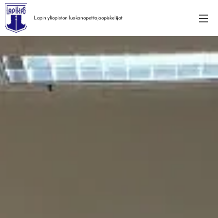
Lapin yliopiston
luokanopettajaopiskelijat