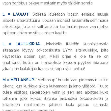
vaan harjoitus tekee mestarin myös tälläkin saralla.
L = LAULUT.
Sitseillä lauletaan paljon erilaisia lauluja.
Sitseillä sitsikulttuuria luodaan monesti laulamalla semmoisia
säkeistöjä, joita ei välttämättä lue laulukirjassa vaan jotka
opitaan ahkeran sitsaamisen kautta.
L = LAULUKIRJA.
Jokaiselle itseään kunnioittavalla
sitsaajalla löytyy takataskusta LYYn sitsilaulukirja, joita
käytetään sitsien ajan. Mikäli kirjaa ei ole tai se on
unohtunut kotiin on mahdollista katsoa pyytää naapuria
jakamaan laulukirjaa kanssasi, sopu sijaa antaa!
M = MELLANSUP.
"Mellansup" huudetaan pidemmän laulun
aikana, kun kurkkua alkaa kuivamaan ja jano yllättää. Huuto
tulee ajoittaa säkeistöjen väliin ja sen saa aloittaa kuka
tahansa, joka kokee itsensä janoiseksi. Skoolauksen ja
kulauksen nauttimisen jälkeen laulu jatkuu samasta
kohdasta missä se keskeytyi.