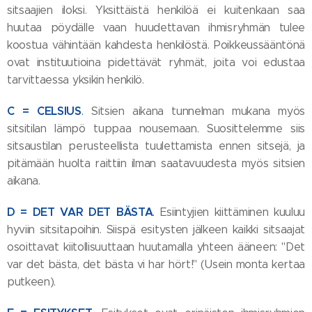
sitsaajien iloksi. Yksittäistä henkilöä ei kuitenkaan saa
huutaa pöydälle vaan huudettavan ihmisryhmän tulee
koostua vähintään kahdesta henkilöstä. Poikkeussääntönä
ovat instituutioina pidettävät ryhmät, joita voi edustaa
tarvittaessa yksikin henkilö.
C = CELSIUS
.
Sitsien aikana tunnelman mukana myös
sitsitilan lämpö tuppaa nousemaan. Suosittelemme siis
sitsaustilan perusteellista tuulettamista ennen sitsejä, ja
pitämään huolta raittiin ilman saatavuudesta myös sitsien
aikana.
D = DET VAR DET BÄSTA
.
Esiintyjien kiittäminen kuuluu
hyviin sitsitapoihin. Siispä esitysten jälkeen kaikki sitsaajat
osoittavat kiitollisuuttaan huutamalla yhteen ääneen: "Det
var det bästa, det bästa vi har hört!" (Usein monta kertaa
putkeen).