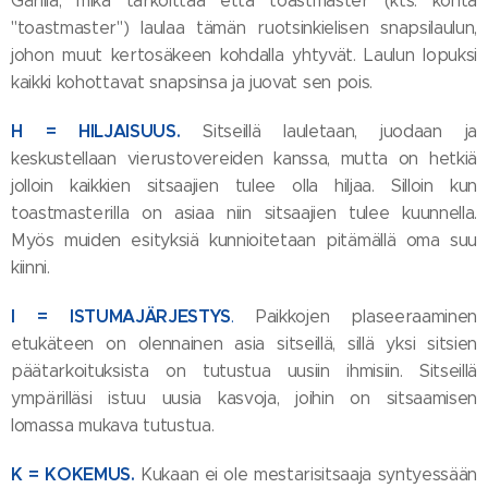
Gårilla, mikä tarkoittaa että toastmaster (kts. kohta
"toastmaster") laulaa tämän ruotsinkielisen snapsilaulun,
johon muut kertosäkeen kohdalla yhtyvät. Laulun lopuksi
kaikki kohottavat snapsinsa ja juovat sen pois.
H = HILJAISUUS.
Sitseillä lauletaan, juodaan ja
keskustellaan vierustovereiden kanssa, mutta on hetkiä
jolloin kaikkien sitsaajien tulee olla hiljaa. Silloin kun
toastmasterilla on asiaa niin sitsaajien tulee kuunnella.
Myös muiden esityksiä kunnioitetaan pitämällä oma suu
kiinni.
I = ISTUMAJÄRJESTYS
.
Paikkojen plaseeraaminen
etukäteen on olennainen asia sitseillä, sillä yksi sitsien
päätarkoituksista on tutustua uusiin ihmisiin. Sitseillä
ympärilläsi istuu uusia kasvoja, joihin on sitsaamisen
lomassa mukava tutustua.
K = KOKEMUS.
Kukaan ei ole mestarisitsaaja syntyessään