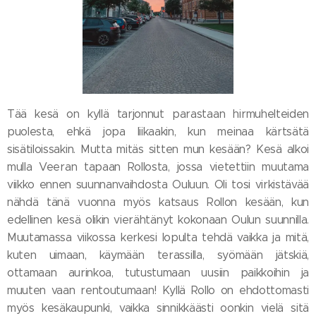
Tää kesä on kyllä tarjonnut parastaan hirmuhelteiden
puolesta, ehkä jopa liikaakin, kun meinaa kärtsätä
sisätiloissakin. Mutta mitäs sitten mun kesään? Kesä alkoi
mulla Veeran tapaan Rollosta, jossa vietettiin muutama
viikko ennen suunnanvaihdosta Ouluun. Oli tosi virkistävää
nähdä tänä vuonna myös katsaus Rollon kesään, kun
edellinen kesä olikin vierähtänyt kokonaan Oulun suunnilla.
Muutamassa viikossa kerkesi lopulta tehdä vaikka ja mitä,
kuten uimaan, käymään terassilla, syömään jätskiä,
ottamaan aurinkoa, tutustumaan uusiin paikkoihin ja
muuten vaan rentoutumaan! Kyllä Rollo on ehdottomasti
myös kesäkaupunki, vaikka sinnikkäästi oonkin vielä sitä