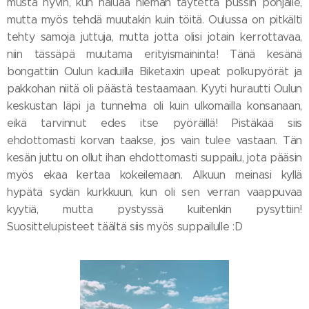
musta hyvin, kun haluaa hieman täytettä pussin pohjalle,
mutta myös tehdä muutakin kuin töitä. Oulussa on pitkälti
tehty samoja juttuja, mutta jotta olisi jotain kerrottavaa,
niin tässäpä muutama erityismaininta! Tänä kesänä
bongattiin Oulun kaduilla Biketaxin upeat polkupyörät ja
pakkohan niitä oli päästä testaamaan. Kyyti hurautti Oulun
keskustan läpi ja tunnelma oli kuin ulkomailla konsanaan,
eikä tarvinnut edes itse pyöräillä! Pistäkää siis
ehdottomasti korvan taakse, jos vain tulee vastaan. Tän
kesän juttu on ollut ihan ehdottomasti suppailu, jota pääsin
myös ekaa kertaa kokeilemaan. Alkuun meinasi kyllä
hypätä sydän kurkkuun, kun oli sen verran vaappuvaa
kyytiä, mutta pystyssä kuitenkin pysyttiin!
Suosittelupisteet täältä siis myös suppailulle :D