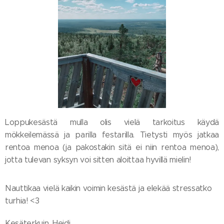
Loppukesästä mulla olis vielä tarkoitus käydä
mökkeilemässä ja parilla festarilla. Tietysti myös jatkaa
rentoa menoa (ja pakostakin sitä ei niin rentoa menoa),
jotta tulevan syksyn voi sitten aloittaa hyvillä mielin!
Nauttikaa vielä kaikin voimin kesästä ja elekää stressatko
turhia! <3
Kesäterkuin, Heidi