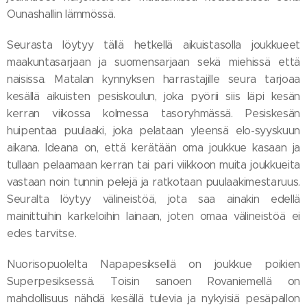
Ounashallin lämmössä.
Seurasta löytyy tällä hetkellä aikuistasolla joukkueet
maakuntasarjaan ja suomensarjaan sekä miehissä että
naisissa. Matalan kynnyksen harrastajille seura tarjoaa
kesällä aikuisten pesiskoulun, joka pyörii siis läpi kesän
kerran viikossa kolmessa tasoryhmässä. Pesiskesän
huipentaa puulaaki, joka pelataan yleensä elo-syyskuun
aikana. Ideana on, että kerätään oma joukkue kasaan ja
tullaan pelaamaan kerran tai pari viikkoon muita joukkueita
vastaan noin tunnin pelejä ja ratkotaan puulaakimestaruus.
Seuralta löytyy välineistöä, jota saa ainakin edellä
mainittuihin karkeloihin lainaan, joten omaa välineistöä ei
edes tarvitse.
Nuorisopuolelta Napapesiksellä on joukkue poikien
Superpesiksessä. Toisin sanoen Rovaniemellä on
mahdollisuus nähdä kesällä tulevia ja nykyisiä pesäpallon