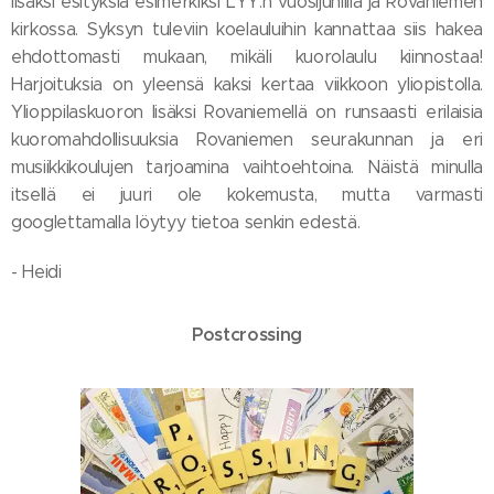
lisäksi esityksiä esimerkiksi LYY:n vuosijuhlilla ja Rovaniemen
kirkossa. Syksyn tuleviin koelauluihin kannattaa siis hakea
ehdottomasti mukaan, mikäli kuorolaulu kiinnostaa!
Harjoituksia on yleensä kaksi kertaa viikkoon yliopistolla.
Ylioppilaskuoron lisäksi Rovaniemellä on runsaasti erilaisia
kuoromahdollisuuksia Rovaniemen seurakunnan ja eri
musiikkikoulujen tarjoamina vaihtoehtoina. Näistä minulla
itsellä ei juuri ole kokemusta, mutta varmasti
googlettamalla löytyy tietoa senkin edestä.
- Heidi
Postcrossing