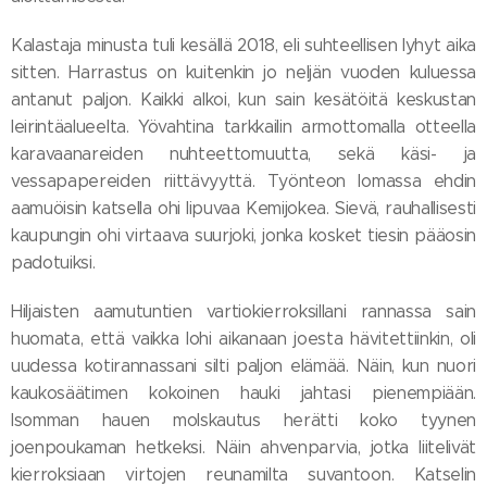
Kalastaja minusta tuli kesällä 2018, eli suhteellisen lyhyt aika
sitten. Harrastus on kuitenkin jo neljän vuoden kuluessa
antanut paljon. Kaikki alkoi, kun sain kesätöitä keskustan
leirintäalueelta. Yövahtina tarkkailin armottomalla otteella
karavaanareiden nuhteettomuutta, sekä käsi- ja
vessapapereiden riittävyyttä. Työnteon lomassa ehdin
aamuöisin katsella ohi lipuvaa Kemijokea. Sievä, rauhallisesti
kaupungin ohi virtaava suurjoki, jonka kosket tiesin pääosin
padotuiksi.
Hiljaisten aamutuntien vartiokierroksillani rannassa sain
huomata, että vaikka lohi aikanaan joesta hävitettiinkin, oli
uudessa kotirannassani silti paljon elämää. Näin, kun nuori
kaukosäätimen kokoinen hauki jahtasi pienempiään.
Isomman hauen molskautus herätti koko tyynen
joenpoukaman hetkeksi. Näin ahvenparvia, jotka liitelivät
kierroksiaan virtojen reunamilta suvantoon. Katselin