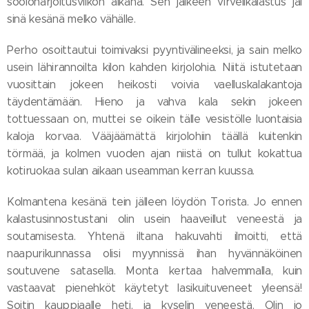
sooloharjoitusviikon aikana. Sen jälkeen virvelikalastus jäi
sinä kesänä melko vähälle.
Perho osoittautui toimivaksi pyyntivälineeksi, ja sain melko
usein lähirannoilta kilon kahden kirjolohia. Niitä istutetaan
vuosittain jokeen heikosti voivia vaelluskalakantoja
täydentämään. Hieno ja vahva kala sekin jokeen
tottuessaan on, muttei se oikein tälle vesistölle luontaisia
kaloja korvaa. Vääjäämättä kirjolohiin täällä kuitenkin
törmää, ja kolmen vuoden ajan niistä on tullut kokattua
kotiruokaa sulan aikaan useamman kerran kuussa.
Kolmantena kesänä tein jälleen löydön Torista. Jo ennen
kalastusinnostustani olin usein haaveillut veneestä ja
soutamisesta. Yhtenä iltana hakuvahti ilmoitti, että
naapurikunnassa olisi myynnissä ihan hyvännäköinen
soutuvene satasella. Monta kertaa halvemmalla, kuin
vastaavat pienehköt käytetyt lasikuituveneet yleensä!
Soitin kauppiaalle heti, ja kyselin veneestä. Olin jo