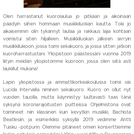
Olen harrastanut kuorolaulua jo pitkään ja aikoinaan
päädyin siihen hommaan musiikkiluokan kautta. Toki jo
aikaisemmin olin tykännyt laulaa ja rakkaus lajia kohtaan
voimistui siten hiljalleen. Musiikkiluokan jälkeen siirryin
musiikkilukioon, jossa toimi sekakuoro, ja jossa sitten jatkoin
kuoroharrastustani. Yliopistoon päästessäni vuonna 2019
liityin meidän yliopistomme kuoroon, jossa olen siitä asti
laulellut mukana!
Lapin yliopistossa ja ammattikorkeakoulussa toimii siis
Lucida Intervalla niminen sekakuoro. Kuoro on ollut nyt
vuoden tauolla, mutta käynnistyy luultavasti taas tänä
syksynä koronarajoitusten puitteissa. Ohjelmistona ovat
toimineet niin klassinen kuin kevytkin musiikki, Bachista
Beatlesiin, ja esimerkiksi syksyllä 2019 vedimme Antti
Tuisku -potpurin. Olemme pitäneet omien konserttiemme