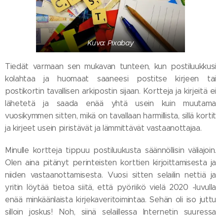
Kuva: Pixabay
Tiedät varmaan sen mukavan tunteen, kun postiluukkusi
kolahtaa ja huomaat saaneesi postitse kirjeen tai
postikortin tavallisen arkipostin sijaan. Kortteja ja kirjeitä ei
lähetetä ja saada enää yhtä usein kuin muutama
vuosikymmen sitten, mikä on tavallaan harmillista, sillä kortit
ja kirjeet usein piristävät ja lämmittävät vastaanottajaa.
Minulle kortteja tippuu postiluukusta säännöllisin väliajoin.
Olen aina pitänyt perinteisten korttien kirjoittamisesta ja
niiden vastaanottamisesta. Vuosi sitten selailin nettiä ja
yritin löytää tietoa siitä, että pyöriikö vielä 2020 -luvulla
enää minkäänlaista kirjekaveritoimintaa. Sehän oli iso juttu
silloin joskus! Noh, siinä selaillessa Internetin suuressa