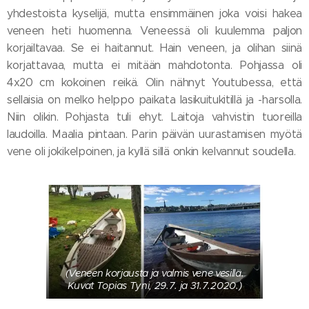
yhdestoista kyselijä, mutta ensimmäinen joka voisi hakea
veneen heti huomenna. Veneessä oli kuulemma paljon
korjailtavaa. Se ei haitannut. Hain veneen, ja olihan siinä
korjattavaa, mutta ei mitään mahdotonta. Pohjassa oli
4x20 cm kokoinen reikä. Olin nähnyt Youtubessa, että
sellaisia on melko helppo paikata lasikuitukitillä ja -harsolla.
Niin olikin. Pohjasta tuli ehyt. Laitoja vahvistin tuoreilla
laudoilla. Maalia pintaan. Parin päivän uurastamisen myötä
vene oli jokikelpoinen, ja kyllä sillä onkin kelvannut soudella.
(Veneen korjausta ja valmis vene vesillä.
Kuvat Topias Tyni, 29.7. ja 31.7.2020.)