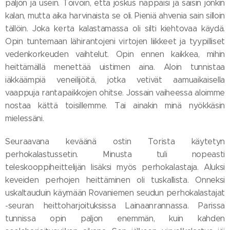
paljon ja usein. Toivoin, että joskus nappaisi ja saisin jonkin
kalan, mutta aika harvinaista se oli. Pieniä ahvenia sain silloin
tällöin. Joka kerta kalastamassa oli silti kiehtovaa käydä.
Opin tuntemaan lähirantojeni virtojen liikkeet ja tyypilliset
vedenkorkeuden vaihtelut. Opin ennen kaikkea, mihin
heittämällä menettää uistimen aina. Aloin tunnistaa
iäkkäämpiä veneilijöitä, jotka vetivät aamuaikaisella
vaappuja rantapaikkojen ohitse. Jossain vaiheessa aloimme
nostaa kättä toisillemme. Tai ainakin minä nyökkäsin
mielessäni.
Seuraavana keväänä ostin Torista käytetyn
perhokalastussetin. Minusta tuli nopeasti
teleskooppiheittelijän lisäksi myös perhokalastaja. Aluksi
keveiden perhojen heittäminen oli tuskallista. Onneksi
uskaltauduin käymään Rovaniemen seudun perhokalastajat
-seuran heittoharjoituksissa Lainaanrannassa. Parissa
tunnissa opin paljon enemmän, kuin kahden