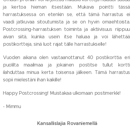
ja kertoa hieman itsestään. Mukava pointti tässä
harrastuksessa on etenkin se, että tämä harrastus ei
vaadi jatkuvaa sitoutumista ja se on hyvin omaehtoista.
Postcrossing-harrastuksen toiminta ja aktiivisuus riippuu
aivan siitä, kuinka usein itse haluaa ja voi lähettää
postikortteja, sinä luot rajat tälle harrastukselle!
Vuoden aikana olen vastaanottanut 40 postikorttia eri
puolilta maailmaa ja jokainen postitse tullut kortti
ilahduttaa minua kerta toisensa jälkeen. Tämä harrastus
sopii mielestäni ihan kaikille!
Happy Postcrossing! Muistakaa ulkomaan postimerkki! 😉
- Mimmu
Kansallislajia Rovaniemellä