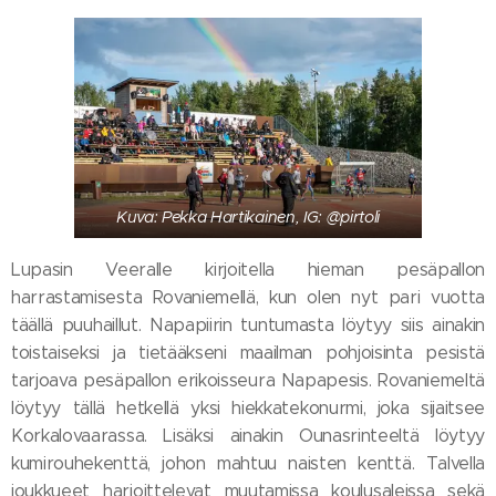
Kuva: Pekka Hartikainen, IG: @pirtoli
Lupasin Veeralle kirjoitella hieman pesäpallon
harrastamisesta Rovaniemellä, kun olen nyt pari vuotta
täällä puuhaillut. Napapiirin tuntumasta löytyy siis ainakin
toistaiseksi ja tietääkseni maailman pohjoisinta pesistä
tarjoava pesäpallon erikoisseura Napapesis. Rovaniemeltä
löytyy tällä hetkellä yksi hiekkatekonurmi, joka sijaitsee
Korkalovaarassa. Lisäksi ainakin Ounasrinteeltä löytyy
kumirouhekenttä, johon mahtuu naisten kenttä. Talvella
joukkueet harjoittelevat muutamissa koulusaleissa sekä