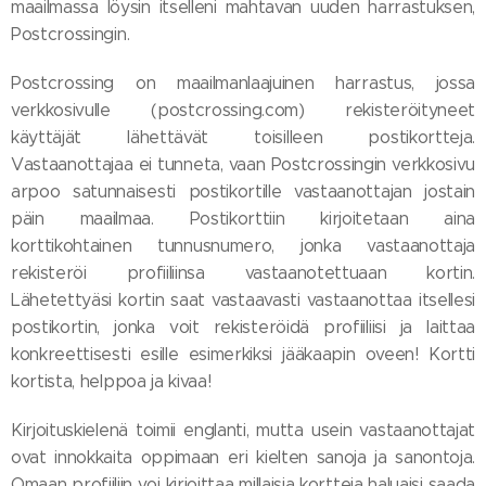
maailmassa löysin itselleni mahtavan uuden harrastuksen,
Postcrossingin.
Postcrossing on maailmanlaajuinen harrastus, jossa
verkkosivulle (postcrossing.com) rekisteröityneet
käyttäjät lähettävät toisilleen postikortteja.
Vastaanottajaa ei tunneta, vaan Postcrossingin verkkosivu
arpoo satunnaisesti postikortille vastaanottajan jostain
päin maailmaa. Postikorttiin kirjoitetaan aina
korttikohtainen tunnusnumero, jonka vastaanottaja
rekisteröi profiiliinsa vastaanotettuaan kortin.
Lähetettyäsi kortin saat vastaavasti vastaanottaa itsellesi
postikortin, jonka voit rekisteröidä profiiliisi ja laittaa
konkreettisesti esille esimerkiksi jääkaapin oveen! Kortti
kortista, helppoa ja kivaa!
Kirjoituskielenä toimii englanti, mutta usein vastaanottajat
ovat innokkaita oppimaan eri kielten sanoja ja sanontoja.
Omaan profiiliin voi kirjoittaa millaisia kortteja haluaisi saada