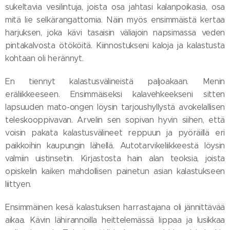
sukeltavia vesilintuja, joista osa jahtasi kalanpoikasia, osa
mitä lie selkärangattomia. Näin myös ensimmäistä kertaa
harjuksen, joka kävi tasaisin väliajoin napsimassa veden
pintakalvosta ötököitä. Kiinnostukseni kaloja ja kalastusta
kohtaan oli herännyt.
En tiennyt kalastusvälineistä paljoakaan. Menin
eräliikkeeseen. Ensimmäiseksi kalavehkeekseni sitten
lapsuuden mato-ongen löysin tarjoushyllystä avokelallisen
teleskooppivavan. Arvelin sen sopivan hyvin siihen, että
voisin pakata kalastusvälineet reppuun ja pyöräillä eri
paikkoihin kaupungin lähellä. Autotarvikeliikkeestä löysin
valmiin uistinsetin. Kirjastosta hain alan teoksia, joista
opiskelin kaiken mahdollisen painetun asian kalastukseen
liittyen.
Ensimmäinen kesä kalastuksen harrastajana oli jännittävää
aikaa. Kävin lähirannoilla heittelemässä lippaa ja lusikkaa