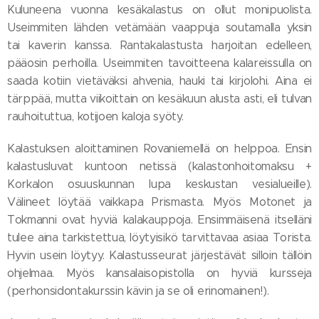
Kuluneena vuonna kesäkalastus on ollut monipuolista.
Useimmiten lähden vetämään vaappuja soutamalla yksin
tai kaverin kanssa. Rantakalastusta harjoitan edelleen,
pääosin perhoilla. Useimmiten tavoitteena kalareissulla on
saada kotiin vietäväksi ahvenia, hauki tai kirjolohi. Aina ei
tärppää, mutta viikoittain on kesäkuun alusta asti, eli tulvan
rauhoituttua, kotijoen kaloja syöty.
Kalastuksen aloittaminen Rovaniemellä on helppoa. Ensin
kalastusluvat kuntoon netissä (kalastonhoitomaksu +
Korkalon osuuskunnan lupa keskustan vesialueille).
Välineet löytää vaikkapa Prismasta. Myös Motonet ja
Tokmanni ovat hyviä kalakauppoja. Ensimmäisenä itselläni
tulee aina tarkistettua, löytyisikö tarvittavaa asiaa Torista.
Hyvin usein löytyy. Kalastusseurat järjestävät silloin tällöin
ohjelmaa. Myös kansalaisopistolla on hyviä kursseja
(perhonsidontakurssin kävin ja se oli erinomainen!).