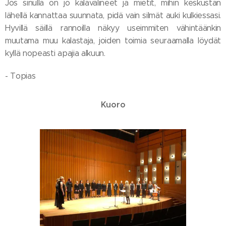
Jos sinulla on jo kalavälineet ja mietit, mihin keskustan
lähellä kannattaa suunnata, pidä vain silmät auki kulkiessasi.
Hyvillä säillä rannoilla näkyy useimmiten vähintäänkin
muutama muu kalastaja, joiden toimia seuraamalla löydät
kyllä nopeasti apajia alkuun.
- Topias
Kuoro