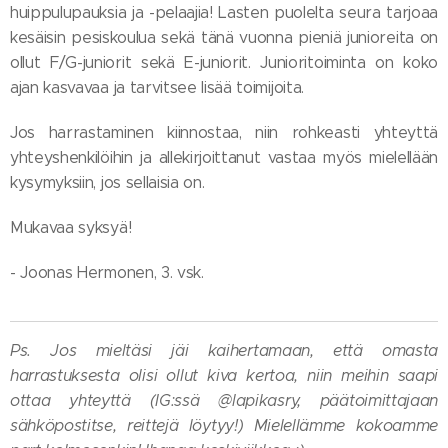
huippulupauksia ja -pelaajia! Lasten puolelta seura tarjoaa
kesäisin pesiskoulua sekä tänä vuonna pieniä junioreita on
ollut F/G-juniorit sekä E-juniorit. Junioritoiminta on koko
ajan kasvavaa ja tarvitsee lisää toimijoita.
Jos harrastaminen kiinnostaa, niin rohkeasti yhteyttä
yhteyshenkilöihin ja allekirjoittanut vastaa myös mielellään
kysymyksiin, jos sellaisia on.
Mukavaa syksyä!
- Joonas Hermonen, 3. vsk.
Ps. Jos mieltäsi jäi kaihertamaan, että omasta
harrastuksesta olisi ollut kiva kertoa, niin meihin saapi
ottaa yhteyttä (IG:ssä @lapikasry, päätoimittajaan
sähköpostitse, reittejä löytyy!) Mielellämme kokoamme