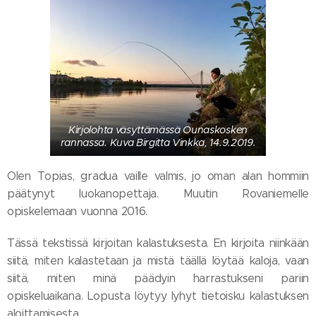
Kirjolohta väsyttämässä Ounaskosken
rannassa. Kuva Birgitta Vinkka, 14.9.2019.
Olen Topias, gradua vaille valmis, jo oman alan hommiin
päätynyt luokanopettaja. Muutin Rovaniemelle
opiskelemaan vuonna 2016.
Tässä tekstissä kirjoitan kalastuksesta. En kirjoita niinkään
siitä, miten kalastetaan ja mistä täällä löytää kaloja, vaan
siitä, miten minä päädyin harrastukseni pariin
opiskeluaikana. Lopusta löytyy lyhyt tietoisku kalastuksen
aloittamisesta.