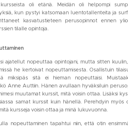
kursseista oli etänä. Meidän oli helpompi sumpl
yksiä, kun pystyi katsomaan luentotallenteita ja sur
ittaneet kasvatustieteen perusopinnot ennen ylio
sien tilalle opintoja.
euttaminen
ksi ajatellut nopeuttaa opintojani, mutta sitten kuul
missä he kertoivat nopeuttamisesta. Osallistuin tilaisu
että miksipäs sitä ei hieman nopeuttaisi. Muistaa
kkö Anne Auttiin. Hänen avullaan hyväksiluin perusop
mesi muutamat kurssit, mitä voisin ottaa. Lisäksi kyse
siassa samat kurssit kuin hänellä. Perehdyin myös o
mitä kursseja voisin ottaa ja minä lukuvuonna.
lla nopeuttaminen tapahtui niin, että otin ensimmä