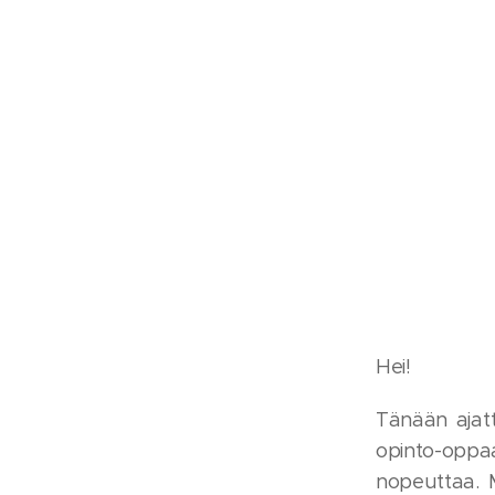
Hei!
Tänään ajatt
opinto-oppaa
nopeuttaa. M