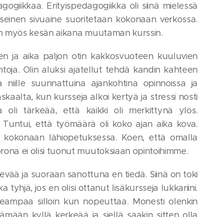
gogiikkaa. Erityispedagogiikka oli siinä mielessä
kyseinen sivuaine suoritetaan kokonaan verkossa.
ritin myös kesän aikana muutaman kurssin.
sen ja aika paljon otin kakkosvuoteen kuuluvien
ntoja. Olin aluksi ajatellut tehdä kandin kahteen
a niille suunnattuina ajankohtina opinnoissa ja
kaalta, kun kursseja alkoi kertyä ja stressi nosti
oli tärkeää, että kaikki oli merkittynä ylös.
ia. Tuntui, että työmäärä oli koko ajan aika kova.
ltu kokonaan lähiopetuksessa. Koen, että omalla
rona ei olisi tuonut muutoksiaan opintoihimme.
kevää ja suoraan sanottuna en tiedä. Siinä on toki
tyhjä, jos en olisi ottanut lisäkursseja lukkariini.
eampaa silloin kun nopeuttaa. Monesti olenkin
elämään kyllä kerkeää ja siellä saakin sitten olla