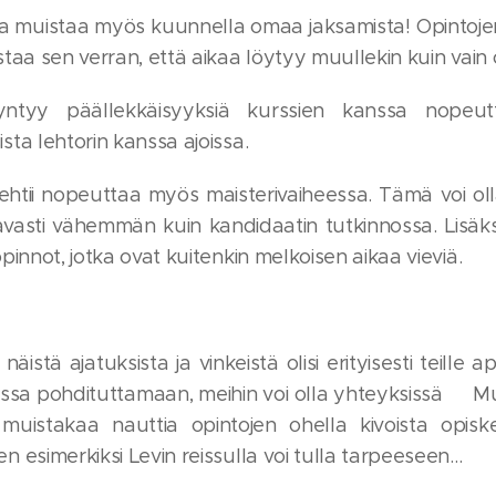
 muistaa myös kuunnella omaa jaksamista! Opintojen
taa sen verran, että aikaa löytyy muullekin kuin vain 
yy päällekkäisyyksiä kurssien kanssa nopeuttam
ta lehtorin kanssa ajoissa.
ehtii nopeuttaa myös maisterivaiheessa. Tämä voi oll
asti vähemmän kuin kandidaatin tutkinnossa. Lisäksi 
pinnot, jotka ovat kuitenkin melkoisen aikaa vieviä.
 näistä ajatuksista ja vinkeistä olisi erityisesti teill
heessa pohdituttamaan, meihin voi olla yhteyksissä😊
a muistakaa nauttia opintojen ohella kivoista opis
 esimerkiksi Levin reissulla voi tulla tarpeeseen...