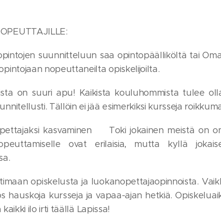
OPEUTTAJILLE:
intojen suunnitteluun saa opintopäälliköltä tai Om
intojaan nopeuttaneilta opiskelijoilta.
sta on suuri apu! Kaikista kouluhommista tulee olla 
nitellusti. Tällöin ei jää esimerkiksi kursseja roikkum
ettajaksi kasvaminen😊 Toki jokainen meistä on oma
opeuttamiselle ovat erilaisia, mutta kyllä jokai
sa.
timaan opiskelusta ja luokanopettajaopinnoista. Vaikk
hauskoja kursseja ja vapaa-ajan hetkiä. Opiskeluaika
 kaikki ilo irti täällä Lapissa!