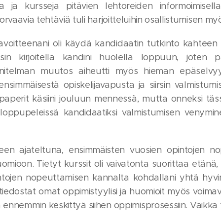
la ja kursseja pitävien lehtoreiden informoimisella 
orvaavia tehtäviä tuli harjoitteluihin osallistumisen my
avoitteenani oli käydä kandidaatin tutkinto kahtee
usin kirjoitella kandini huolella loppuun, joten 
itelman muutos aiheutti myös hieman epäselvyyksi
nsimmäisestä opiskelijavapusta ja siirsin valmistumis
paperit käsiini jouluun mennessä, mutta onneksi täs
li loppupeleissä kandidaatiksi valmistumisen venym
teen ajateltuna, ensimmäisten vuosien opintojen no
omioon. Tietyt kurssit oli vaivatonta suorittaa etänä,
ntojen nopeuttamisen kannalta kohdallani yhtä hyvi
 tiedostat omat oppimistyylisi ja huomioit myös voimav
n ennemmin keskittyä siihen oppimisprosessiin. Vaikka