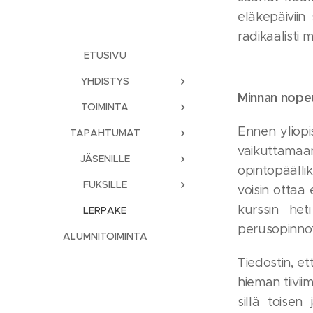
eläkepäiviin
radikaalisti m
ETUSIVU
YHDISTYS
Minnan nope
TOIMINTA
Ennen yliopi
TAPAHTUMAT
vaikuttama
JÄSENILLE
opintopäälli
FUKSILLE
voisin ottaa
kurssin heti
LERPAKE
perusopinnot.
ALUMNITOIMINTA
Tiedostin, e
hieman tiivi
sillä toisen