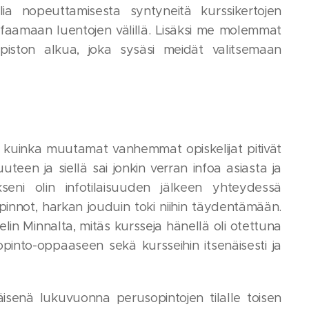
ia nopeuttamisesta syntyneitä kurssikertojen
ffaamaan luentojen välillä. Lisäksi me molemmat
piston alkua, joka sysäsi meidät valitsemaan
in, kuinka muutamat vanhemmat opiskelijat pitivät
uteen ja siellä sai jonkin verran infoa asiasta ja
kseni olin infotilaisuuden jälkeen yhteydessä
innot, harkan jouduin toki niihin täydentämään.
lin Minnalta, mitäs kursseja hänellä oli otettuna
pinto-oppaaseen sekä kursseihin itsenäisesti ja
isenä lukuvuonna perusopintojen tilalle toisen