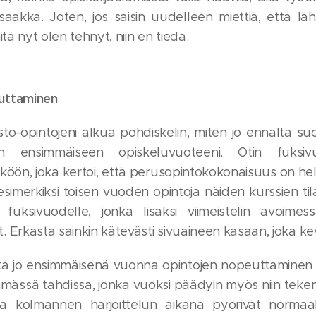
 saakka. Joten, jos saisin uudelleen miettiä, että l
itä nyt olen tehnyt, niin en tiedä.
uttaminen
sto-opintojeni alkua pohdiskelin, miten jo ennalta su
an ensimmäiseen opiskeluvuoteeni. Otin fuks
kköön, joka kertoi, että perusopintokokonaisuus on hel
 esimerkiksi toisen vuoden opintoja näiden kurssien ti
 fuksivuodelle, jonka lisäksi viimeistelin avoimes
 Erkasta sainkin kätevästi sivuaineen kasaan, joka kev
ttä jo ensimmäisenä vuonna opintojen nopeuttaminen m
immässä tahdissa, jonka vuoksi päädyin myös niin tekem
 ja kolmannen harjoittelun aikana pyörivät normaal