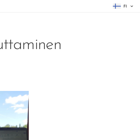
FI
uttaminen