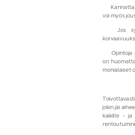
💙 Kannattaa
voi myös jous
💙 Jos synt
korvaavuuksis
💙 Opintoja 
on huomattav
monialaiset o
Toivottavasti
jokin jäi ai
kaikille - j
rentoutuminen