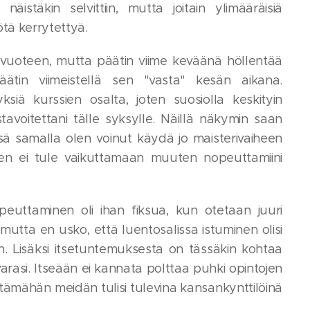
näistäkin selvittiin, mutta joitain ylimääräisiä
ötä kerrytettyä.
n vuoteen, mutta päätin viime keväänä höllentää
päätin viimeistellä sen "vasta" kesän aikana.
ä kurssien osalta, joten suosiolla keskityin
tavoitettani tälle syksylle. Näillä näkymin saan
sä samalla olen voinut käydä jo maisterivaiheen
inen ei tule vaikuttamaan muuten nopeuttamiini
peuttaminen oli ihan fiksua, kun otetaan juuri
 mutta en usko, että luentosalissa istuminen olisi
n. Lisäksi itsetuntemuksesta on tässäkin kohtaa
arasi. Itseään ei kannata polttaa puhki opintojen
 tämähän meidän tulisi tulevina kansankynttilöinä