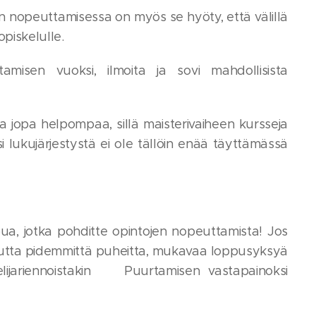
 nopeuttamisessa on myös se hyöty, että välillä
opiskelulle.
isen vuoksi, ilmoita ja sovi mahdollisista
a jopa helpompaa, sillä maisterivaiheen kursseja
lukujärjestystä ei ole tällöin enää täyttämässä
e apua, jotka pohditte opintojen nopeuttamista! Jos
 Mutta pidemmittä puheitta, mukavaa loppusyksyä
kelijariennoistakin😏 Puurtamisen vastapainoksi