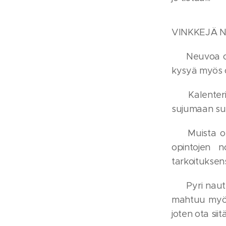
VINKKEJÄ N
💙 Neuvoa op
kysyä myös op
💙 Kalenteri
sujumaan suun
💙 Muista op
opintojen n
tarkoituksen
💙 Pyri naut
mahtuu myös 
joten ota siitä