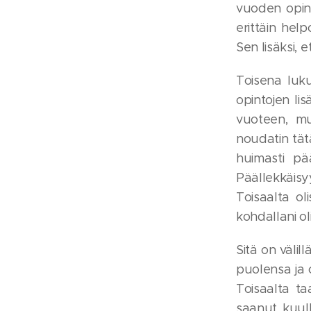
vuoden opint
erittäin hel
Sen lisäksi,
Toisena luku
opintojen li
vuoteen, mut
noudatin tät
huimasti pä
Päällekkäisy
Toisaalta ol
kohdallani o
Sitä on välil
puolensa ja o
Toisaalta t
saanut kuull