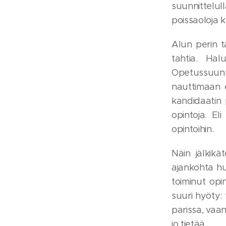
suunnittelul
poissaoloja k
Alun perin t
tahtia. Hal
Opetussuunn
nauttimaan e
kandidaatin 
opintoja. E
opintoihin.
Näin jälkikä
ajankohta hu
toiminut opi
suuri hyöty:
parissa, vaa
jo tietää...😂