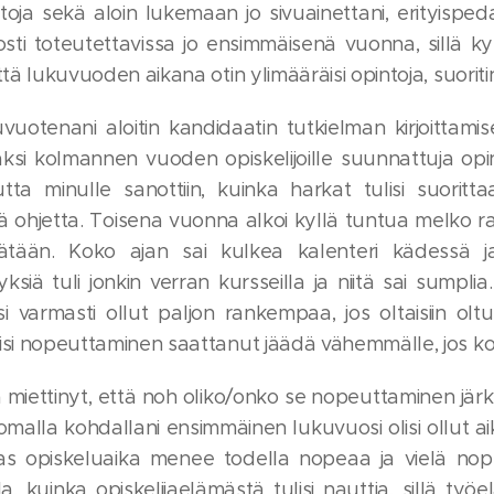
oja sekä aloin lukemaan jo sivuainettani, erityispeda
posti toteutettavissa jo ensimmäisenä vuonna, sillä 
 että lukuvuoden aikana otin ylimääräisi opintoja, suo
vuotenani aloitin kandidaatin tutkielman kirjoittami
säksi kolmannen vuoden opiskelijoille suunnattuja opi
ta minulle sanottiin, kuinka harkat tulisi suoritta
ä ohjetta. Toisena vuonna alkoi kyllä tuntua melko ras
ätään. Koko ajan sai kulkea kalenteri kädessä ja 
yksiä tuli jonkin verran kursseilla ja niitä sai sumpl
isi varmasti ollut paljon rankempaa, jos oltaisiin o
lisi nopeuttaminen saattanut jäädä vähemmälle, jos ko
lä miettinyt, että noh oliko/onko se nopeuttaminen jär
malla kohdallani ensimmäinen lukuvuosi olisi ollut aika 
aas opiskeluaika menee todella nopeaa ja vielä nop
a, kuinka opiskelijaelämästä tulisi nauttia, sillä työ