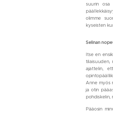
suurin osa 
päällekkäisy
olimme suor
kyseisten kurs
Selinan nop
Itse en ensi
tilaisuuden, 
ajattelin, 
opintopäälli
Anne myös ni
ja otin pääa
pohdiskelin, 
Pääosin minu