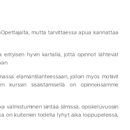
aOpettajalta, mutta tarvittaessa apua kannattaa
erityisen hyvin kartalla, jotta opinnot lähtevät
aan.
ssa elämäntilanteessaan, jolloin myös motiivit
sen kurssin sisäistämisellä on opinnoissamme
a valmistuminen siintää silmissä, opiskeluvuosiin
 on kuitenkin todella lyhyt aika loppupeleissä,