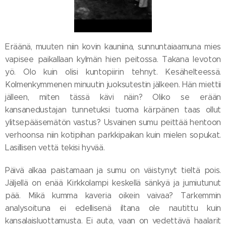
Eräänä, muuten niin kovin kauniina, sunnuntaiaamuna mies
vapisee paikallaan kylmän hien peitossa. Takana levoton
yö. Olo kuin olisi kuntopiirin tehnyt. Kesähelteessä.
Kolmenkymmenen minuutin juoksutestin jälkeen. Hän miettii
jälleen, miten tässä kävi näin? Oliko se erään
kansanedustajan tunnetuksi tuoma kärpänen taas ollut
ylitsepääsemätön vastus? Usvainen sumu peittää hentoon
verhoonsa niin kotipihan parkkipaikan kuin mielen sopukat.
Lasillisen vettä tekisi hyvää.
Päivä alkaa paistamaan ja sumu on väistynyt tieltä pois.
Jäljellä on enää Kirkkolampi keskellä sänkyä ja jumiutunut
pää. Mikä kumma kaveria oikein vaivaa? Tarkemmin
analysoituna ei edellisenä iltana ole nautittu kuin
kansalaisluottamusta. Ei auta, vaan on vedettävä haalarit