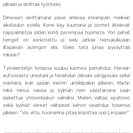
jalkaan ja aloittaa työnteko.
Dimexien siivittämänä päivä sinkoaa eteenpäin, melkein
aikataulun edellä. Kone käy kuumana ja sormet liitelevät
näppäimistöä pitkin kohti parempaa huomista. Yön pahat
henget on karkotettu ja sielu jatkaa riemukulkuaan
iltapäivän auringon alla. Voiko tätä junaa pysäyttää
mikään?
Työskentelyn lomassa kuuluu karmea pamahdus. Herään
euforisesta unestani ja havahdun olevani sängyssäni selkä
märkänä, kuin sadan metrin uintikilpailun jälkeen. Mietin
mikä minua vaivaa ja kylmän hien säestämänä saan
laskettua yhteenlaskun valmiiksi. Mielen valtaa epätoivo
sekä kylmät väreet valtaavat kehon vavahdus toisensa
jälkeen: "Voi vittu, huomenna pitää kirjoittaa uusi Lerpake!"
Joonaksen juttusarja- sarja on erään toimituksen henkilömme luoma