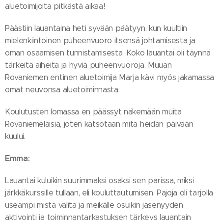
aluetoimijoita pitkästä aikaa!
Päästiin lauantaina heti syvään päätyyn, kun kuultiin
mielenkiintoinen puheenvuoro itsensä johtamisesta ja
oman osaamisen tunnistamisesta. Koko lauantai oli täynnä
tärkeitä aiheita ja hyviä puheenvuoroja. Muuan
Rovaniemen entinen aluetoimija Marja kävi myös jakamassa
omat neuvonsa aluetoiminnasta.
Koulutusten lomassa en päässyt näkemään muita
Rovaniemeläisiä, joten katsotaan mitä heidän päivään
kuului.
Emma:
Lauantai kuluikin suurimmaksi osaksi sen parissa, miksi
järkkäkurssille tullaan, eli kouluttautumisen. Pajoja oli tarjolla
useampi mistä valita ja meikälle osuikin jäsenyyden
aktivointi ja toiminnantarkastuksen tärkeys lauantain