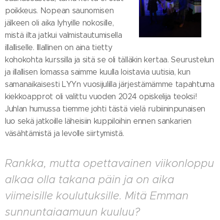
poikkeus. Nopean saunomisen
jälkeen oli aika lyhyille nokosille,
mistä ilta jatkui valmistautumisella
illalliselle. Illallinen on aina tietty
kohokohta kurssilla ja sitä se oli tälläkin kertaa. Seurustelun
ja illallisen lomassa saimme kuulla loistavia uutisia, kun
samanaikaisesti LYYn vuosijulilla järjestämämme tapahtuma
kiekkoapprot oli valittu vuoden 2024 opiskelija teoksi!
Juhlan humussa tiemme johti tästä vielä rubiininpunaisen
luo sekä jatkoille läheisiin kuppiloihin ennen sankarien
väsähtämistä ja levolle siirtymistä.
Rankka, mutta opettavainen viikonloppu
alkaa olla takana päin ja on aika
viimeisille koulutuksille. Mitä Emman
sunnuntaiaamuun kuuluu?