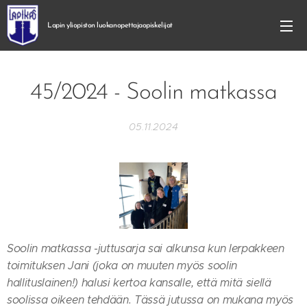
Lapin yliopiston
luokanopettajaopiskelijat
45/2024 - Soolin matkassa
05.11.2024
Soolin matkassa -juttusarja sai alkunsa kun lerpakkeen
toimituksen Jani (joka on muuten myös soolin
hallituslainen!) halusi kertoa kansalle, että mitä siellä
soolissa oikeen tehdään. Tässä jutussa on mukana myös