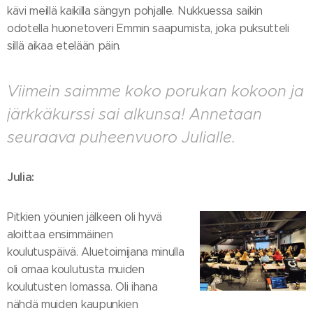
kävi meillä kaikilla sängyn pohjalle. Nukkuessa saikin
odotella huonetoveri Emmin saapumista, joka puksutteli
sillä aikaa etelään päin.
Viimein saimme koko porukan kokoon ja
järkkäkurssi sai alkunsa! Annetaan
seuraava puheenvuoro Julialle.
Julia:
Pitkien yöunien jälkeen oli hyvä
aloittaa ensimmäinen
koulutuspäivä. Aluetoimijana minulla
oli omaa koulutusta muiden
koulutusten lomassa. Oli ihana
nähdä muiden kaupunkien