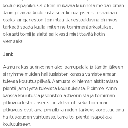
koulutuspajoiksi. Oli oikein mukavaa kuunnella meidän oman
Janin pitämää koulutusta siitä, kuinka jäsenistö saadaan
osaksi ainejärjestön toimintaa. Järjestöaktiivina oli myös
tärkeää saada kuulla, miten ne toiminnantarkastukset
oikeasti toimii ja sieltä sai kivasti mietittävää kotiin
viemiseksi.
Jani:
Aamu raikas aurinkoinen alkoi aamupalalla ja tämän jälkeen
siirryimme muiden hallituslaisten kanssa valmistelemaan
tulevaa koulutuspäivää. Aamusta oli hieman aistittavissa
pientä jännitystä tulevista koulutuksista. Pidimme Annin
kanssa koulutusta jäsenistön aktivoinnista ja toiminnan
jatkuvuudesta. Jäsenistön aktivointi sekä toiminnan
jatkuvuus ovat aina pinnalla ja niiden tärkeys korostuu aina
hallituskauden vaihtuessa, tämä toi pientä lisäpotkua
koulutukseen.