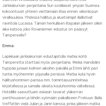
Järkkäkurssin perjantaina Sun soolilaiset ympäri Suomea
kokoontuvat yhteen viettämään iltaa ennen viikonlopun
virallisuuksia. Yhdessä hallitus ja aluetoimijat illallistivat
ravintola Lucassa. Tämän herkullisen iltapalan jälkeen olikin
aika katsoa, joko Rovaniemen edustus on päässyt
Tampereelle?
Emma:
Lapikkaan järkkäkurssin edustajistolla matka kohti
Tamperetta starttasi myös perjantaina. Meikä mandoliini
hyppäsi junaan kolmen aikoihin päivällä ja Emmi lähti pari
tuntia myöhemmin yöjunalla perässä. Matka kului hyvin
hallitushommien parissa mm. toimintasuunnitelmaa
kirjoitellessa ja samalla oikeita kouluhommia vältellessä.
Hotellille saavuttuani viskasin tavarat yläkerran
penthouseen ja lähdin syömään paikalliseen Frebuun. Illalla
treffattiin vielä Julian ja Janin kanssa, jonka jälkeen matka