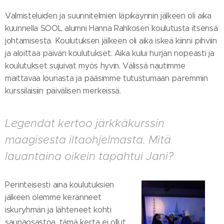
Valmisteluiden ja suunnitelmien läpikäynnin jälkeen oli aika
kuunnella SOOL alumni Hanna Rahkosen koulutusta itsensä
johtamisesta. Koulutuksen jälkeen oli aika iskeä kiinni pihviin
ja aloittaa päivän koulutukset. Aika kului hurjan nopeasti ja
koulutukset sujuivat myös hyvin. Välissä nautimme
maittavaa lounasta ja pääsimme tutustumaan paremmin
kurssilaisiin päivälisen merkeissä.
Legendat kertoo järkkäkurssin
maagisesta iltaohjelmasta. Mitä
lauantaina oikein tapahtui Jani?
Perinteisesti aina koulutuksien
jälkeen olemme keränneet
iskuryhmän ja lähteneet kohti
saunaosastoa, tämä kerta ei ollut