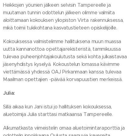
Heikkojen yöunien jälkeen selvisin Tampereelle ja
muutaman tunnin odottelun jälkeen olimme valmiita
aloittamaan kokouksen yliopiston Virta rakennuksessa,
mikä toimii tukikohtana kasvatustieteen opiskelijoille.
Kokouksessa valmistelimme hallituksena muun muassa
uutta kannanottoa opettajarekisteristä, tammikuussa
tulevaa puheenjohtajakoulutusta sekä kohta julkaistavaa
jäsenyhdistys kyselyä. Kokoustelun lomassa kävimme
viettämässä yhdessä OAJ Pirkanmaan kanssa tulevaa
Maailman opettajien -päivää korvapuustien merkeissä.
Julia:
Sillä aikaa kun Jani istui jo hallituksen kokouksessa,
aluetoimija Julia starttasi matkaansa Tampereelle.
Alkumatkasta viimeistelin omaa aluetoimintaraporttia ja
odottelin innokkaana Oulusta saapuvia kavereita.