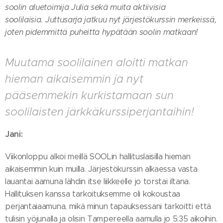
soolin aluetoimija Julia sekä muita aktiivisia
soolilaisia.
Juttusarja jatkuu nyt järjestökurssin merkeissä,
joten pidemmittä puheitta hypätään soolin matkaan!
Muutama soolilainen aloitti matkan
hieman aikaisemmin ja nyt
pääsemmekin kurkistamaan sun
soolilaisten järkkäkurssiperjantaihin!
Jani:
Viikonloppu alkoi meillä SOOLin hallituslaisilla hieman
aikaisemmin kuin muilla. Järjestökurssin alkaessa vasta
lauantai aamuna lähdin itse liikkeelle jo torstai iltana.
Hallituksen kanssa tarkoituksemme oli kokoustaa
perjantaiaamuna, mikä minun tapauksessani tarkoitti että
tulisin yöjunalla ja olisin Tampereella aamulla jo 5:35 aikoihin.