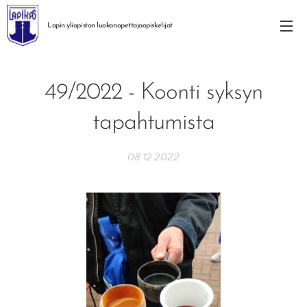
Lapin yliopiston
luokanopettajaopiskelijat
49/2022 - Koonti syksyn
tapahtumista
08.12.2022