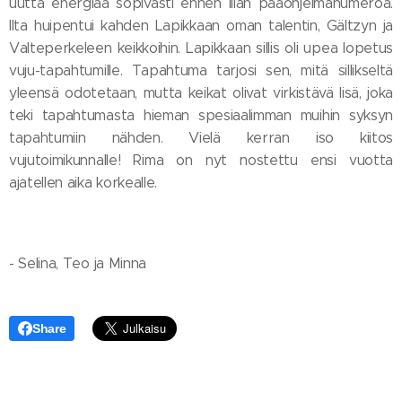
uutta energiaa sopivasti ennen illan pääohjelmanumeroa.
Ilta huipentui kahden Lapikkaan oman talentin, Gältzyn ja
Valteperkeleen keikkoihin. Lapikkaan sillis oli upea lopetus
vuju-tapahtumille. Tapahtuma tarjosi sen, mitä sillikseltä
yleensä odotetaan, mutta keikat olivat virkistävä lisä, joka
teki tapahtumasta hieman spesiaalimman muihin syksyn
tapahtumiin nähden. Vielä kerran iso kiitos
vujutoimikunnalle! Rima on nyt nostettu ensi vuotta
ajatellen aika korkealle.
- Selina, Teo ja Minna
Share