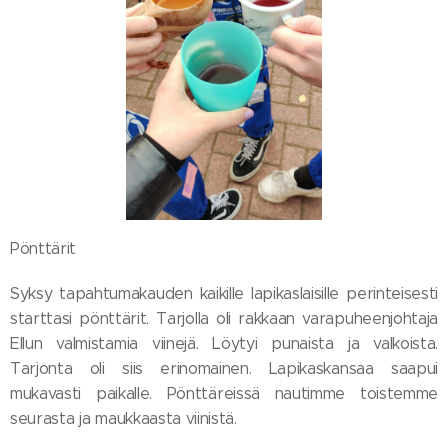
Pönttärit
Syksy tapahtumakauden kaikille lapikaslaisille perinteisesti
starttasi pönttärit. Tarjolla oli rakkaan varapuheenjohtaja
Ellun valmistamia viinejä. Löytyi punaista ja valkoista.
Tarjonta oli siis erinomainen. Lapikaskansaa saapui
mukavasti paikalle. Pönttäreissä nautimme toistemme
seurasta ja maukkaasta viinistä.