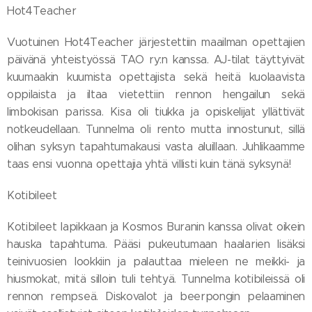
Hot4Teacher
Vuotuinen Hot4Teacher järjestettiin maailman opettajien
päivänä yhteistyössä TAO ry:n kanssa. AJ-tilat täyttyivät
kuumaakin kuumista opettajista sekä heitä kuolaavista
oppilaista ja iltaa vietettiin rennon hengailun sekä
limbokisan parissa. Kisa oli tiukka ja opiskelijat yllättivät
notkeudellaan. Tunnelma oli rento mutta innostunut, sillä
olihan syksyn tapahtumakausi vasta aluillaan. Juhlikaamme
taas ensi vuonna opettajia yhtä villisti kuin tänä syksynä!
Kotibileet
Kotibileet lapikkaan ja Kosmos Buranin kanssa olivat oikein
hauska tapahtuma. Pääsi pukeutumaan haalarien lisäksi
teinivuosien lookkiin ja palauttaa mieleen ne meikki- ja
hiusmokat, mitä silloin tuli tehtyä. Tunnelma kotibileissä oli
rennon rempseä. Diskovalot ja beerpongin pelaaminen