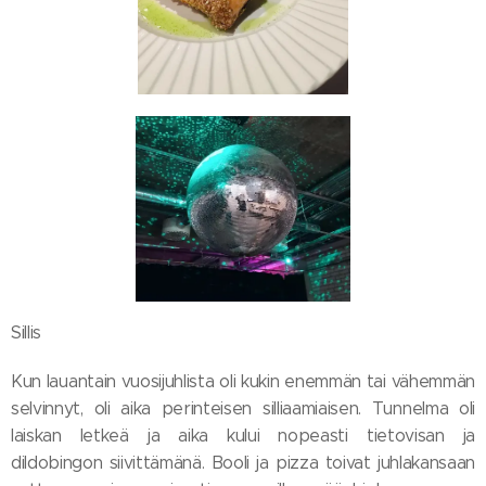
Sillis
Kun lauantain vuosijuhlista oli kukin enemmän tai vähemmän
selvinnyt, oli aika perinteisen silliaamiaisen. Tunnelma oli
laiskan letkeä ja aika kului nopeasti tietovisan ja
dildobingon siivittämänä. Booli ja pizza toivat juhlakansaan