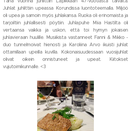
Tänä vuonna juhlittiin Lapikkaan 47-vuotiasta taivalta.
Juhlat juhlittiin upeassa Korundissa luontoteemalla. Miljöö
oli upea ja samoin myös juhlakansa. Ruoka oli erinomaista ja
tarjoiltiin juhlallisesti pöytiin. Juhlapuhe Miia Hastilta oli
vertaansa vaikka ja uskon, että toi hymyn jokaisen
juhlavieraan huulille. Musiikista vastanneet Fanni & Mikko -
duo tunnelmoivat hienosti ja Karoliina Arvo ikuisti juhlat
ottamillaan upeilla kuvilla. Kokonaisuudessaan vuosijuhlat
olivat oikein onnistuneet ja upeat. Kiitokset
vujutoimikunnalle. <3