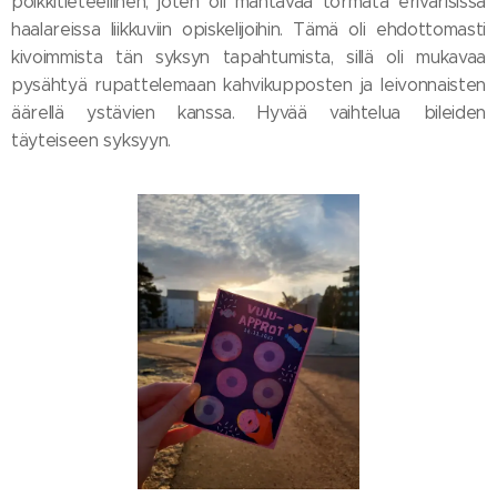
poikkitieteellinen, joten oli mahtavaa törmätä erivärisissä
haalareissa liikkuviin opiskelijoihin. Tämä oli ehdottomasti
kivoimmista tän syksyn tapahtumista, sillä oli mukavaa
pysähtyä rupattelemaan kahvikupposten ja leivonnaisten
äärellä ystävien kanssa. Hyvää vaihtelua bileiden
täyteiseen syksyyn.