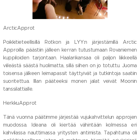
ArcticApprot
Poikkitieteellisillä Rotkon ja LYY:n järjestämillä Arctic
Approilla päästiin jälleen kerran tutustumaan Rovaniemen
kuppiloiden tarjontaan. Haalarikansaa oli paljon liikkeellä
viileästä säästä huolimatta, sillä siihen on jo totuttu. Juoma
toisensa jälkeen leimapassit täyttyivät ja tutkintoja saatiin
suoritettua. Illan pääteeksi monen jalat veivät Moonin
tanssilattialle.
HerkkuApprot
Tänä vuonna päätimme järjestää vujukahvittelun approjen
muodossa. Ideana oli kiertää vähintään kolmessa eri
kahvilassa nauttimassa yritysten antimista. Tapahtuma oli