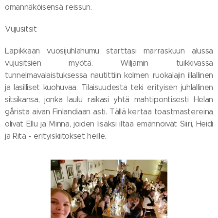
omannäköisensä reissun.
Vujusitsit
Lapikkaan vuosijuhlahumu starttasi marraskuun alussa
vujusitsien myötä. Wiljamin tuikkivassa
tunnelmavalaistuksessa nautittiin kolmen ruokalajin illallinen
ja lasilliset kuohuvaa. Tilaisuudesta teki erityisen juhlallinen
sitsikansa, jonka laulu raikasi yhtä mahtipontisesti Helan
gårista aivan Finlandiaan asti. Tällä kertaa toastmastereina
olivat Ellu ja Minna, joiden lisäksi iltaa emännöivät Siiri, Heidi
ja Rita - erityiskiitokset heille.