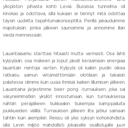
yliopiston pihasta kohti Leviä. Bussissa tunnelma oli
innokas ja odottava, sillä kukaan ei tiennyt mitä odottaa
täysin uudelta tapahtumakonseptilta. Perillä jakauduimme
majoituksiin, jonka jälkeen saunoimme ja annoimme illan
viedä mennessään.
Lauantaiaamu starttasi hitaasti mutta varmasti. Osa lähti
kylpylään, osa mäkeen ja loput jäivät keräämään energiaa
lauantain rientoja varten. Kylpylä oli kaikin puolin oikea
ratkaisu aamun vetämättömään olotilaan ja takaisin
palatessa olimme kuin uusia ihmisiä kaiken lillumisen jälkeen.
Lauantaina järjestimme beer pong -turnauksen, joka sai
väsyneimmätkin yksilöt innostumaan, kun turnauksessa
nähtiin peräjälkeen tiukkaakin tiukempia kamppailuita
joukkueiden välillä. Turnauksen jälkeen ilta jatkui samaan
tahtiin kuin aiempikin. Reissu oli yksi syksyn kohokohdista,
sillä Levin miljöö mahdollisti jokaiselle osallistujalle juuri