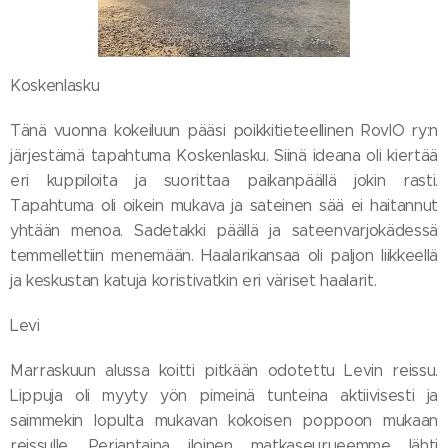
Koskenlasku
Tänä vuonna kokeiluun pääsi poikkitieteellinen RovIO ry:n
järjestämä tapahtuma Koskenlasku. Siinä ideana oli kiertää
eri kuppiloita ja suorittaa paikanpäällä jokin rasti.
Tapahtuma oli oikein mukava ja sateinen sää ei haitannut
yhtään menoa. Sadetakki päällä ja sateenvarjokädessä
temmellettiin menemään. Haalarikansaa oli paljon liikkeellä
ja keskustan katuja koristivatkin eri väriset haalarit.
Levi
Marraskuun alussa koitti pitkään odotettu Levin reissu.
Lippuja oli myyty yön pimeinä tunteina aktiivisesti ja
saimmekin lopulta mukavan kokoisen poppoon mukaan
reissulle. Perjantaina iloinen matkaseurueemme lähti