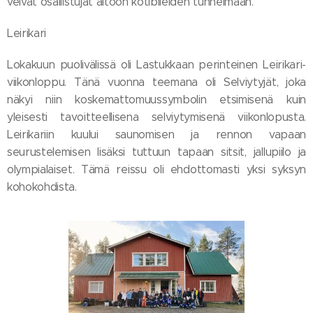
veivät osallistujat aitoon kotibileiden tunnelmaan.
Leirikari
Lokakuun puolivälissä oli Lastukkaan perinteinen Leirikari-
viikonloppu. Tänä vuonna teemana oli Selviytyjät, joka
näkyi niin koskemattomuussymbolin etsimisenä kuin
yleisesti tavoitteellisena selviytymisenä viikonlopusta.
Leirikariin kuului saunomisen ja rennon vapaan
seurustelemisen lisäksi tuttuun tapaan sitsit, jallupiilo ja
olympialaiset. Tämä reissu oli ehdottomasti yksi syksyn
kohokohdista.