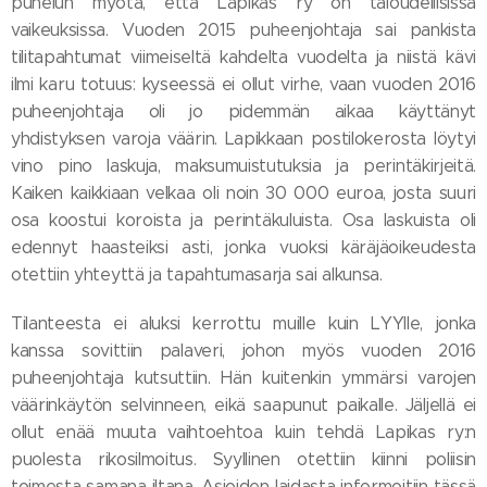
puhelun myötä, että Lapikas ry on taloudellisissa
vaikeuksissa. Vuoden 2015 puheenjohtaja sai pankista
tilitapahtumat viimeiseltä kahdelta vuodelta ja niistä kävi
ilmi karu totuus: kyseessä ei ollut virhe, vaan vuoden 2016
puheenjohtaja oli jo pidemmän aikaa käyttänyt
yhdistyksen varoja väärin. Lapikkaan postilokerosta löytyi
vino pino laskuja, maksumuistutuksia ja perintäkirjeitä.
Kaiken kaikkiaan velkaa oli noin 30 000 euroa, josta suuri
osa koostui koroista ja perintäkuluista. Osa laskuista oli
edennyt haasteiksi asti, jonka vuoksi käräjäoikeudesta
otettiin yhteyttä ja tapahtumasarja sai alkunsa.
Tilanteesta ei aluksi kerrottu muille kuin LYYlle, jonka
kanssa sovittiin palaveri, johon myös vuoden 2016
puheenjohtaja kutsuttiin. Hän kuitenkin ymmärsi varojen
väärinkäytön selvinneen, eikä saapunut paikalle. Jäljellä ei
ollut enää muuta vaihtoehtoa kuin tehdä Lapikas ry:n
puolesta rikosilmoitus. Syyllinen otettiin kiinni poliisin
toimesta samana iltana. Asioiden laidasta informoitiin tässä