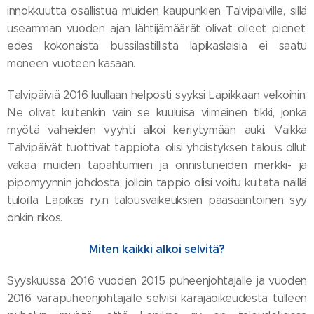
innokkuutta osallistua muiden kaupunkien Talvipäiville, sillä
useamman vuoden ajan lähtijämäärät olivat olleet pienet;
edes kokonaista bussilastillista lapikaslaisia ei saatu
moneen vuoteen kasaan.
Talvipäiviä 2016 luullaan helposti syyksi Lapikkaan velkoihin.
Ne olivat kuitenkin vain se kuuluisa viimeinen tikki, jonka
myötä valheiden vyyhti alkoi keriytymään auki. Vaikka
Talvipäivät tuottivat tappiota, olisi yhdistyksen talous ollut
vakaa muiden tapahtumien ja onnistuneiden merkki- ja
pipomyynnin johdosta, jolloin tappio olisi voitu kuitata näillä
tuloilla. Lapikas ry:n talousvaikeuksien pääsääntöinen syy
onkin rikos.
Miten kaikki alkoi selvitä?
Syyskuussa 2016 vuoden 2015 puheenjohtajalle ja vuoden
2016 varapuheenjohtajalle selvisi käräjäoikeudesta tulleen