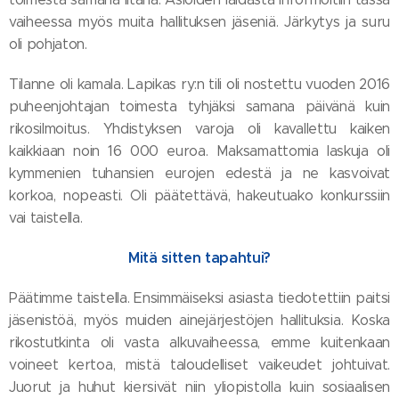
vaiheessa myös muita hallituksen jäseniä. Järkytys ja suru
oli pohjaton.
Tilanne oli kamala. Lapikas ry:n tili oli nostettu vuoden 2016
puheenjohtajan toimesta tyhjäksi samana päivänä kuin
rikosilmoitus. Yhdistyksen varoja oli kavallettu kaiken
kaikkiaan noin 16 000 euroa. Maksamattomia laskuja oli
kymmenien tuhansien eurojen edestä ja ne kasvoivat
korkoa, nopeasti. Oli päätettävä, hakeutuako konkurssiin
vai taistella.
Mitä sitten tapahtui?
Päätimme taistella. Ensimmäiseksi asiasta tiedotettiin paitsi
jäsenistöä, myös muiden ainejärjestöjen hallituksia. Koska
rikostutkinta oli vasta alkuvaiheessa, emme kuitenkaan
voineet kertoa, mistä taloudelliset vaikeudet johtuivat.
Juorut ja huhut kiersivät niin yliopistolla kuin sosiaalisen