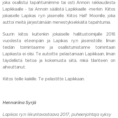
joka osallistui tapahtumiimme tai osti Annoin rakkaudesta
Lapikkaalle - tai Annoin säälistä Lapikkaalle -merkin. Kiitos
jokaiselle Lapikas ry:n jäsenelle. Kiitos Half Moonille, joka
auttoi meitä järjestämään menestyksekkäitä tapahtumia.
Suurin kiitos kuitenkin jokaiselle hallitustoimijalle 2016
vuodesta eteenpäin ja Lapikas ry:n jäsenistölle. Ilman
teidän toimintaanne ja osallistumistanne toimintaan
Lapikasta ei olisi. Te autoitte pelastamaan Lapikkaan, ilman
täydellistä tietoa ja kokemusta siitä, mikä tilanteen on
aiheuttanut.
Kiitos teille kaikille. Te pelastitte Lapikkaan.
Hennariina Syrjä
Lapikas ry:n liikuntavastaava 2017, puheenjohtaja syksy