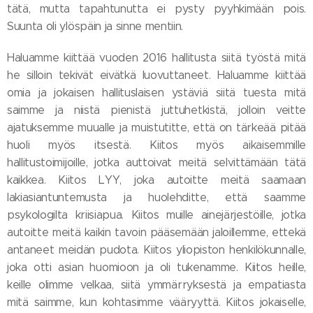
tätä, mutta tapahtunutta ei pysty pyyhkimään pois.
Suunta oli ylöspäin ja sinne mentiin.
Haluamme kiittää vuoden 2016 hallitusta siitä työstä mitä
he silloin tekivät eivätkä luovuttaneet. Haluamme kiittää
omia ja jokaisen hallituslaisen ystäviä siitä tuesta mitä
saimme ja niistä pienistä juttuhetkistä, jolloin veitte
ajatuksemme muualle ja muistutitte, että on tärkeää pitää
huoli myös itsestä. Kiitos myös aikaisemmille
hallitustoimijoille, jotka auttoivat meitä selvittämään tätä
kaikkea. Kiitos LYY, joka autoitte meitä saamaan
lakiasiantuntemusta ja huolehditte, että saamme
psykologilta kriisiapua. Kiitos muille ainejärjestöille, jotka
autoitte meitä kaikin tavoin pääsemään jaloillemme, ettekä
antaneet meidän pudota. Kiitos yliopiston henkilökunnalle,
joka otti asian huomioon ja oli tukenamme. Kiitos heille,
keille olimme velkaa, siitä ymmärryksestä ja empatiasta
mitä saimme, kun kohtasimme vääryyttä. Kiitos jokaiselle,