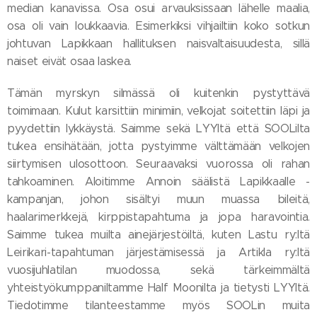
median kanavissa. Osa osui arvauksissaan lähelle maalia,
osa oli vain loukkaavia. Esimerkiksi vihjailtiin koko sotkun
johtuvan Lapikkaan hallituksen naisvaltaisuudesta, sillä
naiset eivät osaa laskea.
Tämän myrskyn silmässä oli kuitenkin pystyttävä
toimimaan. Kulut karsittiin minimiin, velkojat soitettiin läpi ja
pyydettiin lykkäystä. Saimme sekä LYYltä että SOOLilta
tukea ensihätään, jotta pystyimme välttämään velkojen
siirtymisen ulosottoon. Seuraavaksi vuorossa oli rahan
tahkoaminen. Aloitimme Annoin säälistä Lapikkaalle -
kampanjan, johon sisältyi muun muassa bileitä,
haalarimerkkejä, kirppistapahtuma ja jopa haravointia.
Saimme tukea muilta ainejärjestöiltä, kuten Lastu ry:ltä
Leirikari-tapahtuman järjestämisessä ja Artikla ry:ltä
vuosijuhlatilan muodossa, sekä tärkeimmältä
yhteistyökumppaniltamme Half Moonilta ja tietysti LYYltä.
Tiedotimme tilanteestamme myös SOOLin muita