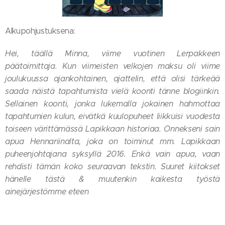
Alkupohjustuksena:
Hei, täällä Minna, viime vuotinen Lerpakkeen
päätoimittaja. Kun viimeisten velkojen maksu oli viime
joulukuussa ajankohtainen, ajattelin, että olisi tärkeää
saada näistä tapahtumista vielä koonti tänne blogiinkin.
Sellainen koonti, jonka lukemalla jokainen hahmottaa
tapahtumien kulun, eivätkä kuulopuheet liikkuisi vuodesta
toiseen värittämässä Lapikkaan historiaa. Onnekseni sain
apua Hennariinalta, joka on toiminut mm. Lapikkaan
puheenjohtajana syksyllä 2016. Enkä vain apua, vaan
rehdisti tämän koko seuraavan tekstin. Suuret kiitokset
hänelle tästä & muutenkin kaikesta työstä
ainejärjestömme eteen💙