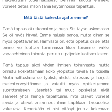
maksettaisiin todennäköisesti perinnän kautta, emmekä
voineet tietää, milloin tämä käytännössä tapahtuisi.
Mitä tästä kaikesta ajattelemme?
Tämä tapaus oli uskomaton ja hurja. Siis täysin uskomaton.
Se oli myös hirveä. Emme haluaisi sanoa, mutta olihan se
myös opettavainen. Harmillista on, että opetus oli se, että
emme voi luottaa toiminnassa liikaa toisiimme, vaikka
vapaaehtoinen toiminta perustuu paljonkin luottamukseen.
Tämä tapaus alkoi yhden ihmisen toiminnasta, mutta
onnistui koskettamaan koko yliopistoa tavalla tai toisella.
Meitä hallituslaisia se työllisti, ahdisti, stressasi ja horjutti
mielenterveyttämme ja vaikutti myös opiskelujemme
suorittamiseen. Jäsenistö tai muut opiskelijat eivät
saaneet yhtä hienoja tapahtumia, mitä olisivat voineet
saada ja olisivat ansainneet ilman Lapikkaan taloudellisia
vaikeuksia. Kenenkään ei olisi pitänyt joutua kokemaan