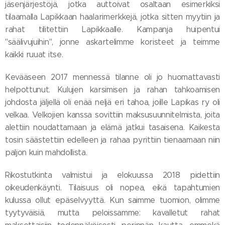
jäsenjärjestöjä, jotka auttoivat osaltaan esimerkiksi
tilaamalla Lapikkaan haalarimerkkejä, jotka sitten myytiin ja
rahat tilitettiin Lapikkaalle. Kampanja huipentui
"säälivujuihin", jonne askartelimme koristeet ja teimme
kaikki ruuat itse.
Kevääseen 2017 mennessä tilanne oli jo huomattavasti
helpottunut. Kulujen karsimisen ja rahan tahkoamisen
johdosta jäljellä oli enää neljä eri tahoa, joille Lapikas ry oli
velkaa. Velkojien kanssa sovittiin maksusuunnitelmista, joita
alettiin noudattamaan ja elämä jatkui tasaisena. Kaikesta
tosin säästettiin edelleen ja rahaa pyrittiin tienaamaan niin
paljon kuin mahdollista.
Rikostutkinta valmistui ja elokuussa 2018 pidettiin
oikeudenkäynti. Tilaisuus oli nopea, eikä tapahtumien
kulussa ollut epäselvyyttä. Kun saimme tuomion, olimme
tyytyväisiä, mutta peloissamme: kavalletut rahat