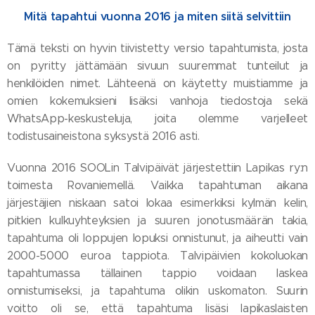
Mitä tapahtui vuonna 2016 ja miten siitä selvittiin
Tämä teksti on hyvin tiivistetty versio tapahtumista, josta
on pyritty jättämään sivuun suuremmat tunteilut ja
henkilöiden nimet. Lähteenä on käytetty muistiamme ja
omien kokemuksieni lisäksi vanhoja tiedostoja sekä
WhatsApp-keskusteluja, joita olemme varjelleet
todistusaineistona syksystä 2016 asti.
Vuonna 2016 SOOLin Talvipäivät järjestettiin Lapikas ry:n
toimesta Rovaniemellä. Vaikka tapahtuman aikana
järjestäjien niskaan satoi lokaa esimerkiksi kylmän kelin,
pitkien kulkuyhteyksien ja suuren jonotusmäärän takia,
tapahtuma oli loppujen lopuksi onnistunut, ja aiheutti vain
2000-5000 euroa tappiota. Talvipäivien kokoluokan
tapahtumassa tällainen tappio voidaan laskea
onnistumiseksi, ja tapahtuma olikin uskomaton. Suurin
voitto oli se, että tapahtuma lisäsi lapikaslaisten