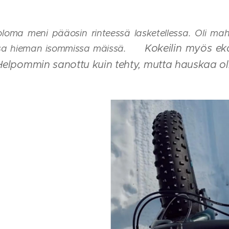
oloma meni pääosin rinteessä lasketellessa. Oli ma
Kokeilin myös ek
sa hieman isommissa mäissä.
❤️
Helpommin sanottu kuin tehty, mutta hauskaa oli