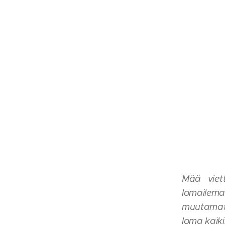
Mää viett
lomailemaa
muutamat 
loma kaiki