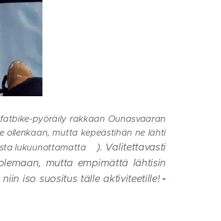
sa fatbike-pyöräily rakkaan Ounasvaaran
le ollenkaan, mutta kepeästihän ne lähti
). Valitettavasti
ista lukuunottamatta
🤪
 olemaan, mutta empimättä lähtisin
in iso suositus tälle aktiviteetille!
-