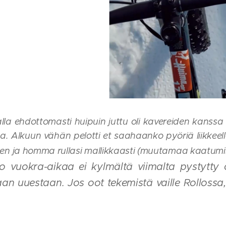
alla ehdottomasti huipuin juttu oli kavereiden kans
a. Alkuun vähän pelotti et saahaanko pyöriä liikkeel
seen ja homma rullasi mallikkaasti (muutamaa kaatum
o vuokra-aikaa ei kylmältä viimalta pystytty
aan uuestaan. Jos oot tekemistä vaille Rollossa, ni