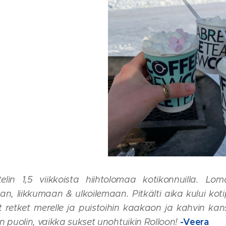
elin 1,5 viikkoista hiihtolomaa kotikonnuilla. Lo
n, liikkumaan & ulkoilemaan. Pitkälti aika kului koti
retket merelle ja puistoihin kaakaon ja kahvin kans
-Veera
n puolin, vaikka sukset unohtuikin Rolloon!