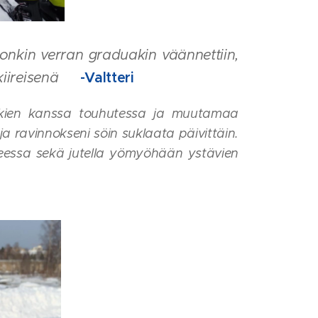
Jonkin verran graduakin väännettiin,
kiireisenä
🥴
-Valtteri
oikien kanssa touhutessa ja muutamaa
a ravinnokseni söin suklaata päivittäin.
steessa sekä jutella yömyöhään ystävien