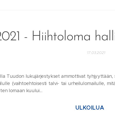
2021 - Hiihtoloma hall
17.03.2021
olla Tuudon lukujärjestykset ammottivat tyhjyyttään, 
ilulle (vaihtoehtoisesti talvi- tai urheilulomailulle, 
isten lomaan kuului...
ULKOILUA