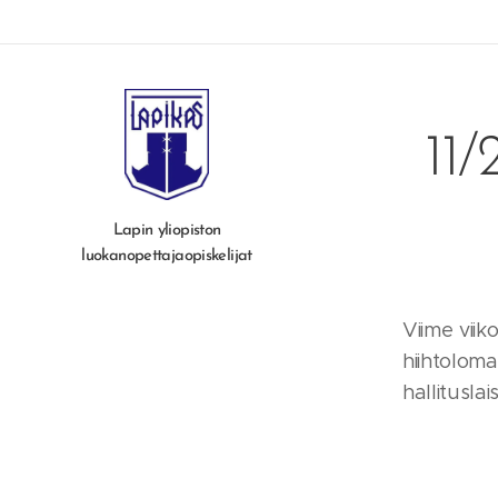
11/
Lapin yliopiston
luokanopettajaopiskelijat
Viime viik
hiihtoloma
hallitusla