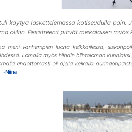
tuli käytyä laskettelemassa kotiseudulla päin. 
ma olikin. Pesistreenit pitivät meikäläisen myös 
ma meni vanhempien luona kelkkaillessa, siskonp
hdessä. Lomalla myös hiihdin hiihtoloman kunniaksi j
omalla ehdottomasti oli ajella kelkalla auringonpai
-Niina
️