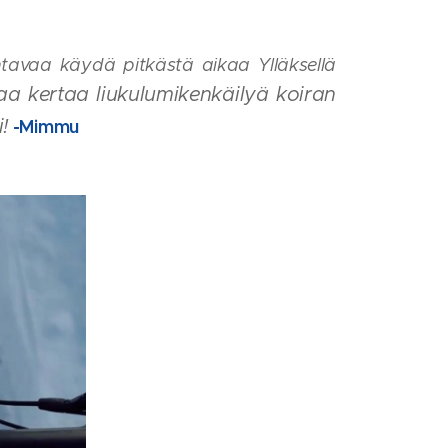
htavaa käydä pitkästä aikaa Ylläksellä
aa kertaa liukulumikenkäilyä koiran
!
-Mimmu