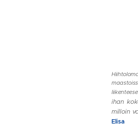
Hiihtolom
maastoiss
liikentee
ihan kok
milloin v
Elisa