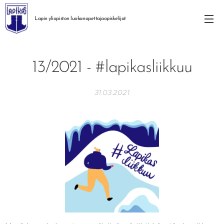
Lapin yliopiston
luokanopettajaopiskelijat
13/2021 - #lapikasliikkuu
31.03.2021