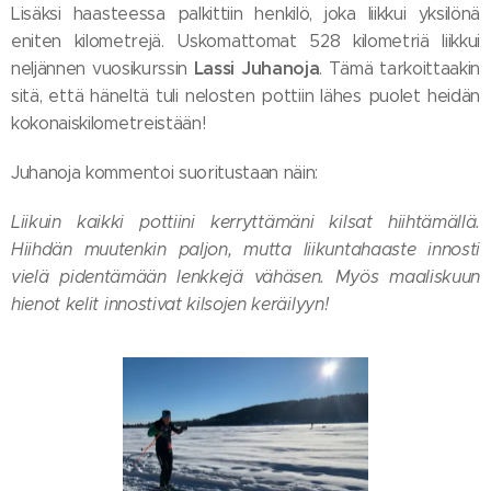
Lisäksi haasteessa palkittiin henkilö, joka liikkui yksilönä
eniten kilometrejä. Uskomattomat 528 kilometriä liikkui
Lassi Juhanoja
neljännen vuosikurssin
. Tämä tarkoittaakin
sitä, että häneltä tuli nelosten pottiin lähes puolet heidän
kokonaiskilometreistään!
Juhanoja kommentoi suoritustaan näin:
Liikuin kaikki pottiini kerryttämäni kilsat hiihtämällä.
Hiihdän muutenkin paljon, mutta liikuntahaaste innosti
vielä pidentämään lenkkejä vähäsen. Myös maaliskuun
hienot kelit innostivat kilsojen keräilyyn!
☀️❄️⛷️