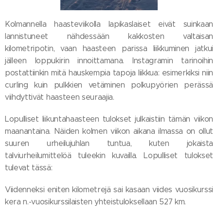
Kolmannella haasteviikolla lapikaslaiset eivät suinkaan
lannistuneet nähdessään kakkosten valtaisan
kilometripotin, vaan haasteen parissa liikkuminen jatkui
jälleen loppukirin innoittamana. Instagramin tarinoihin
postattiinkin mitä hauskempia tapoja liikkua: esimerkiksi niin
curling kuin pulkkien vetäminen polkupyörien perässä
viihdyttivät haasteen seuraajia.
Lopulliset liikuntahaasteen tulokset julkaistiin tämän viikon
maanantaina. Näiden kolmen viikon aikana ilmassa on ollut
suuren urheilujuhlan tuntua, kuten jokaista
talviurheilumittelöä tuleekin kuvailla. Lopulliset tulokset
tulevat tässä:
Viidenneksi eniten kilometrejä sai kasaan viides vuosikurssi
kera n.-vuosikurssilaisten yhteistuloksellaan 527 km.