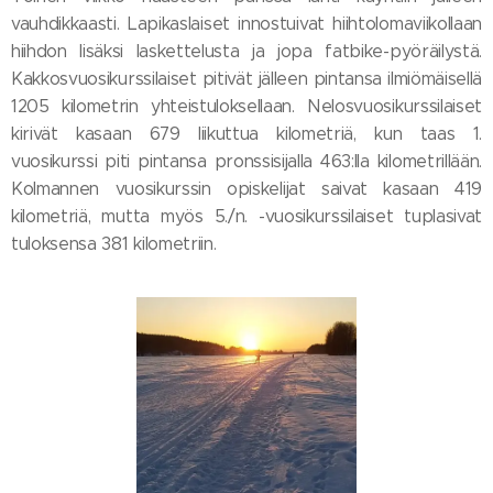
vauhdikkaasti. Lapikaslaiset innostuivat hiihtolomaviikollaan
hiihdon lisäksi laskettelusta ja jopa fatbike-pyöräilystä.
Kakkosvuosikurssilaiset pitivät jälleen pintansa ilmiömäisellä
1205 kilometrin yhteistuloksellaan. Nelosvuosikurssilaiset
kirivät kasaan 679 liikuttua kilometriä, kun taas 1.
vuosikurssi piti pintansa pronssisijalla 463:lla kilometrillään.
Kolmannen vuosikurssin opiskelijat saivat kasaan 419
kilometriä, mutta myös 5./n. -vuosikurssilaiset tuplasivat
tuloksensa 381 kilometriin.