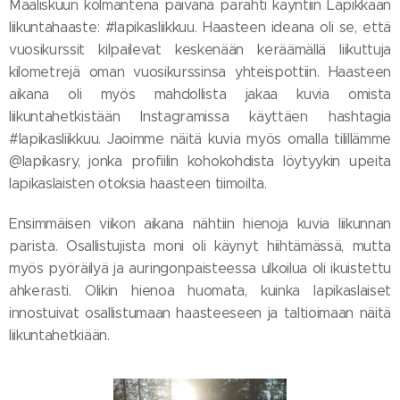
Maaliskuun kolmantena päivänä pärähti käyntiin Lapikkaan
liikuntahaaste: #lapikasliikkuu. Haasteen ideana oli se, että
vuosikurssit kilpailevat keskenään keräämällä liikuttuja
kilometrejä oman vuosikurssinsa yhteispottiin. Haasteen
aikana oli myös mahdollista jakaa kuvia omista
liikuntahetkistään Instagramissa käyttäen hashtagia
#lapikasliikkuu. Jaoimme näitä kuvia myös omalla tilillämme
@lapikasry, jonka profiilin kohokohdista löytyykin upeita
lapikaslaisten otoksia haasteen tiimoilta.
Ensimmäisen viikon aikana nähtiin hienoja kuvia liikunnan
parista. Osallistujista moni oli käynyt hiihtämässä, mutta
myös pyöräilyä ja auringonpaisteessa ulkoilua oli ikuistettu
ahkerasti. Olikin hienoa huomata, kuinka lapikaslaiset
innostuivat osallistumaan haasteeseen ja taltioimaan näitä
liikuntahetkiään.