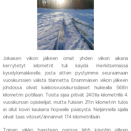
Jokaisen viikon jälkeen omat yhden viikon aikana
kerrytetyt kilometrit tuli käydä merkitsemässä
kyselylomakkeelle, josta sitten pystyimme seuraamaan
vuosikurssien välistä tilannetta. Ensimmäisen viikon jälkeen
johdossa olivat kakkosvuosikurssilaiset huikealla 568:n
kilometrin potillaan. Toista sijaa pitivät 240:lla kilometrillä 4.
vuosikurssin opiskelijat, mutta fuksien 211:n kilometrin tulos
ei ollut kovin kaukana hopealle pääsystä. Neljännellä sijalla
olivat taas vitoset/ännännet 174 kilometrillään.
Toinen viikko haasteen parissa lähti käyntiin jälleen