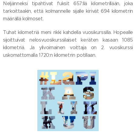
Neljänneksi tipahtivat fuksit 657:llä kilometrillään, joka
tarkoittaakin, että kolmannelle sijalle kirivät 694 kilometrin
määrällä kolmoset.
Tuhat kilometriä meni rikki kahdella vuosikurssilla. Hopealle
sijoittuivat nelosvuosikurssilaiset keräten kasaan 1085
kilometriä. Ja ylivoimainen voittaja on 2. vuosikurssi
uskomattomalla 1720:n kilometrin potillaan.