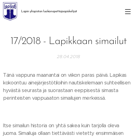
Lapin yliopiston
luokanopettajaopiskelijat
17/2018 - Lapikkaan simailut
28.04.2018
Tänä vappuna maanantai on viikon paras päivä. Lapikas
kokoontuu ainejärjestötiloihin nautiskelemaan suhteellisen
hyvästä seurasta ja suorastaan eeppisestä simasta
perinteisten vappuaaton simailujen merkeissä.
Itse simailun historia on yhtä sakea kuin tarjolla oleva
juoma. Simailuja ollaan tiettävästi vietetty ensimmäisen