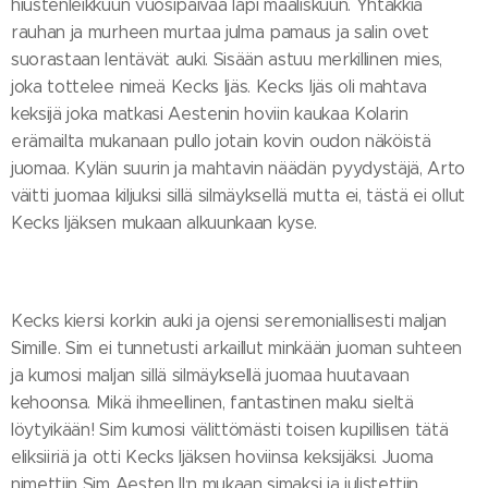
hiustenleikkuun vuosipäivää läpi maaliskuun. Yhtäkkiä
rauhan ja murheen murtaa julma pamaus ja salin ovet
suorastaan lentävät auki. Sisään astuu merkillinen mies,
joka tottelee nimeä Kecks Ijäs. Kecks Ijäs oli mahtava
keksijä joka matkasi Aestenin hoviin kaukaa Kolarin
erämailta mukanaan pullo jotain kovin oudon näköistä
juomaa. Kylän suurin ja mahtavin näädän pyydystäjä, Arto
väitti juomaa kiljuksi sillä silmäyksellä mutta ei, tästä ei ollut
Kecks Ijäksen mukaan alkuunkaan kyse.
Kecks kiersi korkin auki ja ojensi seremoniallisesti maljan
Simille. Sim ei tunnetusti arkaillut minkään juoman suhteen
ja kumosi maljan sillä silmäyksellä juomaa huutavaan
kehoonsa. Mikä ihmeellinen, fantastinen maku sieltä
löytyikään! Sim kumosi välittömästi toisen kupillisen tätä
eliksiiriä ja otti Kecks Ijäksen hoviinsa keksijäksi. Juoma
nimettiin Sim Aesten II:n mukaan simaksi ja julistettiin