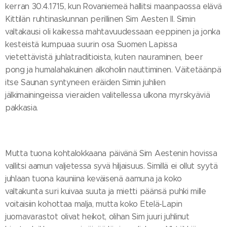
kerran 30.4.1715, kun Rovaniemeä hallitsi maanpaossa elävä
Kittilän ruhtinaskunnan perillinen Sim Aesten II. Simin
valtakausi oli kaikessa mahtavuudessaan eeppinen ja jonka
kesteistä kumpuaa suurin osa Suomen Lapissa
vietettävistä juhlatraditioista, kuten nauraminen, beer
pong ja humalahakuinen alkoholin nauttiminen. Väitetäänpä
itse Saunan syntyneen eräiden Simin juhlien
jälkimainingeissa vieraiden valitellessa ulkona myrskyäviä
pakkasia.
Mutta tuona kohtalokkaana päivänä Sim Aestenin hovissa
vallitsi aamun valjetessa syvä hiljaisuus. Simillä ei ollut syytä
juhlaan tuona kauniina keväisenä aamuna ja koko
valtakunta suri kuivaa suuta ja mietti päänsä puhki mille
voitaisiin kohottaa malja, mutta koko Etelä-Lapin
juomavarastot olivat heikot, olihan Sim juuri juhlinut