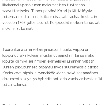
liikekannallepano siman maksimaalisen tuotannon
saavuttamiseksi. Tuona päivänä Kolari ja Kittilä löysivät
toisensa, mutta kuten kaikki muistavat, rauhaa kesti vain
vuoteen 1763, jolloin suuret Korpisodat melkein tuhosivat
molemmat kunnat.
Tuona iltana sima virtasi janoisten huulilla, vappu ei
loppunut, eikä kukaan muistanut aamulla mikä se maku
lopulta oli mikä sai ihmisen eläimellisen juhlinnan valtaan.
Juhlien pikkutunneilla tapahtui myös suurenmoisia asioita,
Kecks keksi sipsin ja rynnäkkökiväärin, sekä ensimmäinen
dokumentoitu yritys hybridimoottorin valmistamisesta näki
päivänvalonsa.