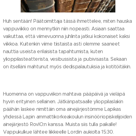
Huh sentään! Päätoimittaja tässä ihmettelee, miten hauska
vappuviikko on mennytkin niin nopeasti. Asiaan saattaa
vaikuttaa, että viimevuonna juhlinta jatkui kokonaiset kaksi
viikkoa. Kuitenkin viime tiistaista asti olemme saaneet
nauttia useista erilaisista tapahtumista, kuten
ylioppilasteatterista, vesibussista ja pubivisasta. Sekaan
on itselläni mahtunut myös dedispalautuksia ja kotitöitäkin.
Huomenna on vappuviikon mahtava pääpäivä ja vieläpä
hyvin erityinen sellainen. Jätkänpatsaalle ylioppilaslakin
päähän laskee nimittäin oma ainejärjestömme Lapikas
yhdessä Lapin ammattikorkeakoulun insinööriopiskelijoiden
ainejärjestö RovIO:n kanssa. Muista siis tulla paikalle!
Vappukulkue lähtee liikkeelle Lordin aukiolta 15:30.