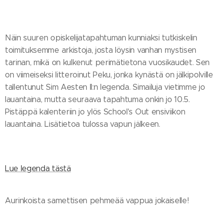
Näin suuren opiskelijatapahtuman kunniaksi tutkiskelin
toimituksemme arkistoja, josta löysin vanhan mystisen
tarinan, mikä on kulkenut perimätietona vuosikaudet. Sen
on viimeiseksi litteroinut Peku, jonka kynästä on jälkipolville
tallentunut Sim Aesten II:n legenda. Simailuja vietimme jo
lauantaina, mutta seuraava tapahtuma onkin jo 10.5.
Pistäppä kalenteriin jo ylös School's Out ensiviikon
lauantaina. Lisätietoa tulossa vapun jälkeen.
Lue legenda tästä
Aurinkoista samettisen pehmeää vappua jokaiselle!