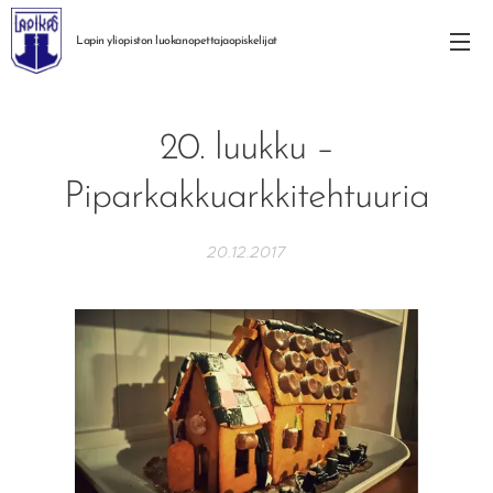
Lapin yliopiston
luokanopettajaopiskelijat
20. luukku –
Piparkakkuarkkitehtuuria
20.12.2017