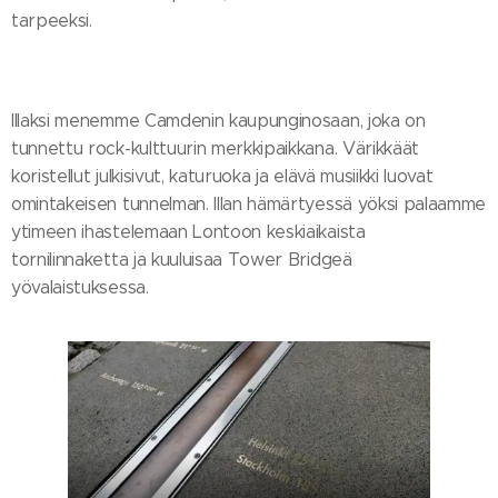
tarpeeksi.
Illaksi menemme Camdenin kaupunginosaan, joka on
tunnettu rock-kulttuurin merkkipaikkana. Värikkäät
koristellut julkisivut, katuruoka ja elävä musiikki luovat
omintakeisen tunnelman. Illan hämärtyessä yöksi palaamme
ytimeen ihastelemaan Lontoon keskiaikaista
tornilinnaketta ja kuuluisaa Tower Bridgeä
yövalaistuksessa.