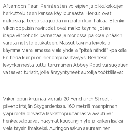
Afternoon Tean. Perinteisten voileipien ja pikkukakkujen
herkuttelu teen kanssa käy lounaasta. Herkut ovat
makoisia ja teetä saa juoda niin paljon kuin haluaa. Etenkin
viikonloppuisin ravintolat ovat melko täynnä, joten
iltapäiväteehetki kannattaa ja monessa paikkaa pitääkin
varata netistä etukäteen. Massut täynnä leivoksia
käymme vierailemassa vielä yhdellä "pitää nähdä" -paikalla.
En tiedä kumpi on hienompi nähtävyys; Beatlesin
levynkannesta tuttu tarumainen Abbey Road vai suojatien
valtaavat turistit, joille ärsyyntyneet autoilija tööttäilevät.
Viikonlopun kruunaa vierailu 20 Fenchurch Street -
pilvenpiirtäjän Skygardenissa. 160 metriä maanpinnan
yläpuolella olevasta lasikattopuutarhasta avautuvat
henkeäsalpaavat näkymät kaupungin ylle ja kaiken lisäksi
vielä täysin ilmaiseksi. Auringonlaskun seuraaminen