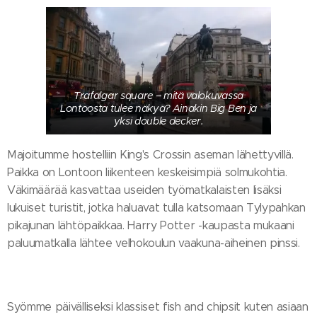
Trafalgar square – mitä valokuvassa
Lontoosta tulee näkyä? Ainakin Big Ben ja
yksi double decker.
Majoitumme hostelliin King's Crossin aseman lähettyvillä.
Paikka on Lontoon liikenteen keskeisimpiä solmukohtia.
Väkimäärää kasvattaa useiden työmatkalaisten lisäksi
lukuiset turistit, jotka haluavat tulla katsomaan Tylypahkan
pikajunan lähtöpaikkaa. Harry Potter -kaupasta mukaani
paluumatkalla lähtee velhokoulun vaakuna-aiheinen pinssi.
Syömme päivälliseksi klassiset fish and chipsit kuten asiaan