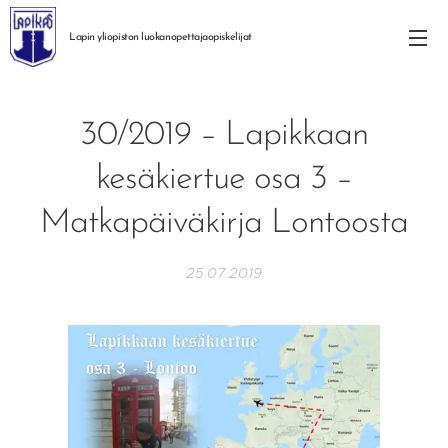
Lapin yliopiston
luokanopettajaopiskelijat
30/2019 – Lapikkaan
kesäkiertue osa 3 –
Matkapäiväkirja Lontoosta
25.07.2019