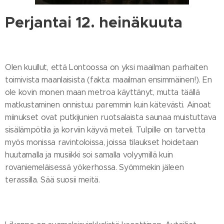
Perjantai 12. heinäkuuta
Olen kuullut, että Lontoossa on yksi maailman parhaiten
toimivista maanlaisista (fakta: maailman ensimmäinen!). En
ole kovin monen maan metroa käyttänyt, mutta täällä
matkustaminen onnistuu paremmin kuin kätevästi. Ainoat
miinukset ovat putkijunien ruotsalaista saunaa muistuttava
sisälämpötila ja korviin käyvä meteli. Tulpille on tarvetta
myös monissa ravintoloissa, joissa tilaukset hoidetaan
huutamalla ja musiikki soi samalla volyymillä kuin
rovaniemeläisessä yökerhossa. Syömmekin jäleen
terassilla. Sää suosii meitä.