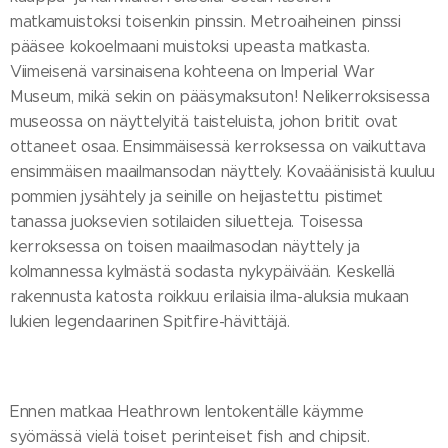
matkamuistoksi toisenkin pinssin. Metroaiheinen pinssi
pääsee kokoelmaani muistoksi upeasta matkasta.
Viimeisenä varsinaisena kohteena on Imperial War
Museum, mikä sekin on pääsymaksuton! Nelikerroksisessa
museossa on näyttelyitä taisteluista, johon britit ovat
ottaneet osaa. Ensimmäisessä kerroksessa on vaikuttava
ensimmäisen maailmansodan näyttely. Kovaäänisistä kuuluu
pommien jysähtely ja seinille on heijastettu pistimet
tanassa juoksevien sotilaiden siluetteja. Toisessa
kerroksessa on toisen maailmasodan näyttely ja
kolmannessa kylmästä sodasta nykypäivään. Keskellä
rakennusta katosta roikkuu erilaisia ilma-aluksia mukaan
lukien legendaarinen Spitfire-hävittäjä.
Ennen matkaa Heathrown lentokentälle käymme
syömässä vielä toiset perinteiset fish and chipsit.