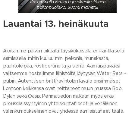
Vasemmalla läntinen ja oikealla itäinen
pallonpuolisko. Suomi mainittu!
Lauantai 13. heinäkuuta
Aloitamme päivän oikealla täysikokoisella englantilaisella
aamiaisella, mihin kuuluu mm. pekonia, munakasta,
paahtoleipää, röstiperunoita ja sieniä. Aamiaispaikaksi
valitsemme hostellimme lähistöltä löytyvän Water Rats -
pubin. Autenttisen brittiravintolan lavalla ensimmäiset
Lontoon keikkansa ovat heittäneet muun muassa Bob
Dylan sekä Oasis. Perimätiedon mukaan myös eräs
preussilaissyntyinen yhteiskuntafilosofi ja venäläinen
vallankumouksellinen ovat yhdessä aamiaistaneet täällä.