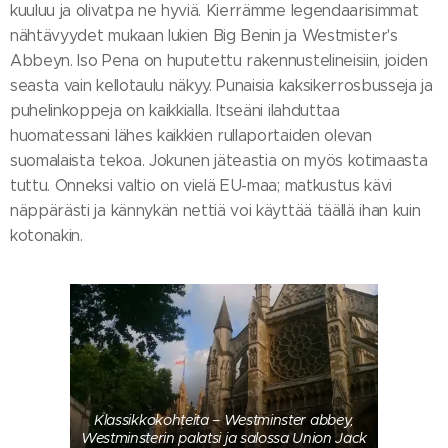
kuuluu ja olivatpa ne hyviä. Kierrämme legendaarisimmat
nähtävyydet mukaan lukien Big Benin ja Westmister's
Abbeyn. Iso Pena on huputettu rakennustelineisiin, joiden
seasta vain kellotaulu näkyy. Punaisia kaksikerrosbusseja ja
puhelinkoppeja on kaikkialla. Itseäni ilahduttaa
huomatessani lähes kaikkien rullaportaiden olevan
suomalaista tekoa. Jokunen jäteastia on myös kotimaasta
tuttu. Onneksi valtio on vielä EU-maa; matkustus kävi
näppärästi ja kännykän nettiä voi käyttää täällä ihan kuin
kotonakin.
Klassikkokohteita – Westminster abbey,
Westminsterin palatsi ja salossa Union Jack