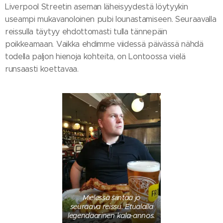
Liverpool Streetin aseman läheisyydestä löytyykin
useampi mukavanoloinen pubi lounastamiseen. Seuraavalla
reissulla täytyy ehdottomasti tulla tännepäin
poikkeamaan. Vaikka ehdimme viidessä päivässä nähdä
todella paljon hienoja kohteita, on Lontoossa vielä
runsaasti koettavaa.
Mielessä siintää jo
seuraava reissu. Etualalla
legendaarinen kala-annos.