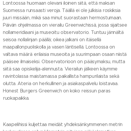
Lontoossa huomaan olevani iloinen siitä, että maksan
Suomessa runsaasti veroja. Täällä ei ole julkisia roskiksia
juuri missään, mikä saa minut suorastaan hermostumaan.
Päivän ohjelmassa on vierailu Greenwichissä, jossa sijaitsee
nollameridiaani ja museoitu observatorio. Tuntuu jännältä
seisoa nollalinjan päällä; oikea jalkani on itäisellä
maapallonpuoliskolla ja vasen läntisellä. Lontoossa on
valtava määrä erilaisia museoita ja suurimpaan osaan niistä
pääsee ilmaiseksi. Observatorioon on pääsymaksu, mutta
siitä saa opiskelija-alennusta. Vierailun jälkeen käymme
ravintolassa maistamassa paikallista hampurilaista sekä
olutta. Ateria on herkullinen ja asiakaspalvelu loistavaa.
Honest Burgers Greenwich on koko reissun paras
ruokapaikka.
Kaapelihissi kuljettaa meidät yhdeksänkymmenen metrin