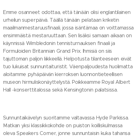
Emme osanneet odottaa, että tänään olisi englantilainen
urheilun superpäivä. Täällä tänään pelataan kriketin
maailmanmestaruusfinaali, jossa isäntämaa on voittamassa
ensimmäistä mestaruuttaan. Sen lisäksi samaan aikaan on
käynnissä Wimbledonin tennisturnauksen finaali ja
Formuloiden Britannian Grand Prix. Ihmisiä on siis
tajuttoman paljon liikkeellä. Helpotusta tilanteeseen eivät
tuo lukuisat sunnuntaituristit. Väenpaljoudesta huolimatta
aloitamme pyhäpäivän kierroksen luonnontieteellisen
museon hirmuliskonäyttelystä. Poikkeamme Royal Albert
Hall -konserttitalossa sekä Kensingtonin palatsissa.
Sunnuntaikävelyn suoritamme valtavassa Hyde Parkissa.
Matkan yksi klassikkokohde on puiston koilliskulmassa
oleva Speakers Corner, jonne sunnuntaisin kuka tahansa