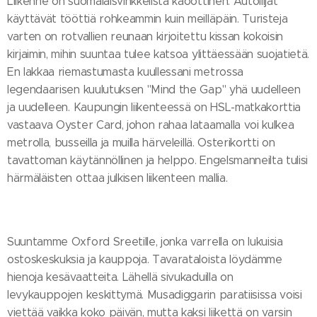
Liikenne on suomalaisvinkkelistä kaoottinen. Autoilijat
käyttävät tööttiä rohkeammin kuin meilläpäin. Turisteja
varten on rotvallien reunaan kirjoitettu kissan kokoisin
kirjaimin, mihin suuntaa tulee katsoa ylittäessään suojatietä.
En lakkaa riemastumasta kuullessani metrossa
legendaarisen kuulutuksen "Mind the Gap" yhä uudelleen
ja uudelleen. Kaupungin liikenteessä on HSL-matkakorttia
vastaava Oyster Card, johon rahaa lataamalla voi kulkea
metrolla, busseilla ja muilla härveleillä. Osterikortti on
tavattoman käytännöllinen ja helppo. Engelsmanneilta tulisi
härmäläisten ottaa julkisen liikenteen mallia.
Suuntamme Oxford Sreetille, jonka varrella on lukuisia
ostoskeskuksia ja kauppoja. Tavarataloista löydämme
hienoja kesävaatteita. Lähellä sivukaduilla on
levykauppojen keskittymä. Musadiggarin paratiisissa voisi
viettää vaikka koko päivän, mutta kaksi liikettä on varsin