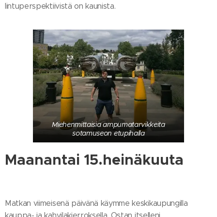
lintuperspektiivistä on kaunista.
Miehenmittaisia ampumatarvikkeita
sotamuseon etupihalla
Maanantai 15.heinäkuuta
Matkan viimeisenä päivänä käymme keskikaupungilla
kauppa- ja kahvilakierroksella. Ostan itselleni