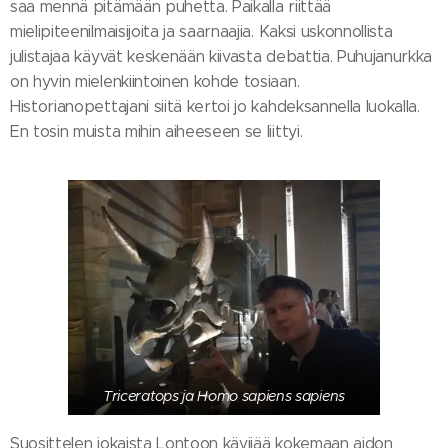
saa mennä pitämään puhetta. Paikalla riittää
mielipiteenilmaisijoita ja saarnaajia. Kaksi uskonnollista
julistajaa käyvät keskenään kiivasta debattia. Puhujanurkka
on hyvin mielenkiintoinen kohde tosiaan.
Historianopettajani siitä kertoi jo kahdeksannella luokalla.
En tosin muista mihin aiheeseen se liittyi.
Triceratops ja Homo sapiens sapiens
Suosittelen jokaista Lontoon kävijää kokemaan aidon