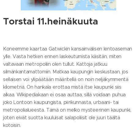
Torstai 11.heinäkuuta
Koneemme kaartaa Gatwickin kansainvälisen lentoaseman
ylle. Vasta hetken ennen laskeutumista käsitän, miten
valtavaan metropoliin olen tullut. Kattoja jatkuu
silmänkantamattomiin. Matkaa kaupungin keskustaan, jos
sellaisen voi ylipäätään määritellä on noin neljäkymmentä
kilometriä. On hankala erottaa mistä itse kaupunki siis
alkaa. Wikipediakaan ei osaa auttaa, sillä voidaan puhua
joko Lontoon kaupungista, piirikunnasta, urbaani- tai
metropolialueesta. Tämä on melko mysteerinen kaupunki,
joten eivät suotta kuuluisat salapoliisit ole juuri täältä
kotoisin.