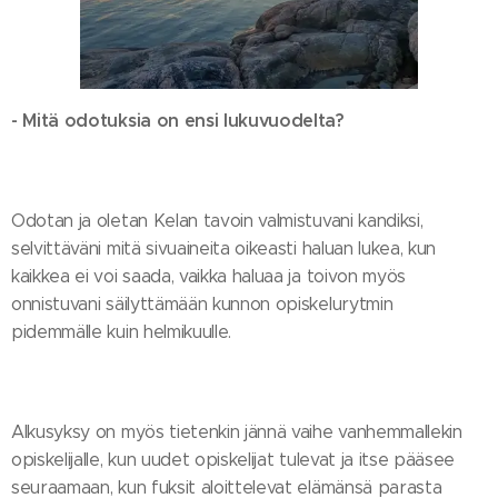
- Mitä odotuksia on ensi lukuvuodelta?
Odotan ja oletan Kelan tavoin valmistuvani kandiksi,
selvittäväni mitä sivuaineita oikeasti haluan lukea, kun
kaikkea ei voi saada, vaikka haluaa ja toivon myös
onnistuvani säilyttämään kunnon opiskelurytmin
pidemmälle kuin helmikuulle.
Alkusyksy on myös tietenkin jännä vaihe vanhemmallekin
opiskelijalle, kun uudet opiskelijat tulevat ja itse pääsee
seuraamaan, kun fuksit aloittelevat elämänsä parasta