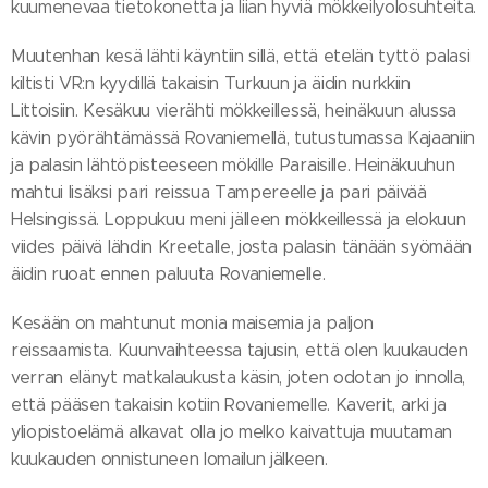
kuumenevaa tietokonetta ja liian hyviä mökkeilyolosuhteita.
Muutenhan kesä lähti käyntiin sillä, että etelän tyttö palasi
kiltisti VR:n kyydillä takaisin Turkuun ja äidin nurkkiin
Littoisiin. Kesäkuu vierähti mökkeillessä, heinäkuun alussa
kävin pyörähtämässä Rovaniemellä, tutustumassa Kajaaniin
ja palasin lähtöpisteeseen mökille Paraisille. Heinäkuuhun
mahtui lisäksi pari reissua Tampereelle ja pari päivää
Helsingissä. Loppukuu meni jälleen mökkeillessä ja elokuun
viides päivä lähdin Kreetalle, josta palasin tänään syömään
äidin ruoat ennen paluuta Rovaniemelle.
Kesään on mahtunut monia maisemia ja paljon
reissaamista. Kuunvaihteessa tajusin, että olen kuukauden
verran elänyt matkalaukusta käsin, joten odotan jo innolla,
että pääsen takaisin kotiin Rovaniemelle. Kaverit, arki ja
yliopistoelämä alkavat olla jo melko kaivattuja muutaman
kuukauden onnistuneen lomailun jälkeen.