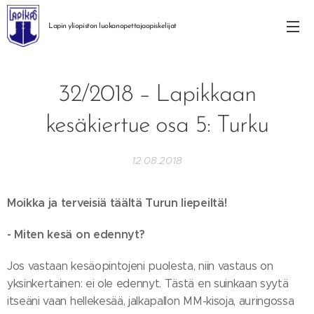
Lapin yliopiston
luokanopettajaopiskelijat
32/2018 – Lapikkaan
kesäkiertue osa 5: Turku
12.08.2018
Moikka ja terveisiä täältä Turun liepeiltä!
- Miten kesä on edennyt?
Jos vastaan kesäopintojeni puolesta, niin vastaus on
yksinkertainen: ei ole edennyt. Tästä en suinkaan syytä
itseäni vaan hellekesää, jalkapallon MM-kisoja, auringossa