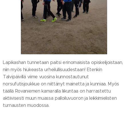
Lapikashan tunnetaan paitsi erinomaisista opiskelijoistaan,
niin myös hiukeasta urheilullisuudestaan! Etenkin
Talvipäivillä viime vuosina kunnostautunut
norsufutisjoukkue on niittänyt mainetta ja kunniaa. Myös
täällä Rovaniemen kamaralla liikuntaa on harrastettu
aktiivisesti muun muassa palloiluvuoron ja leikkimielisten
turnausten muodossa.