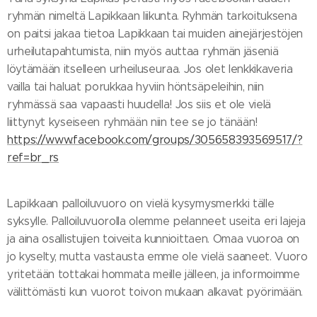
ryhmän nimeltä Lapikkaan liikunta. Ryhmän tarkoituksena
on paitsi jakaa tietoa Lapikkaan tai muiden ainejärjestöjen
urheilutapahtumista, niin myös auttaa ryhmän jäseniä
löytämään itselleen urheiluseuraa. Jos olet lenkkikaveria
vailla tai haluat porukkaa hyviin höntsäpeleihin, niin
ryhmässä saa vapaasti huudella! Jos siis et ole vielä
liittynyt kyseiseen ryhmään niin tee se jo tänään!
https://www.facebook.com/groups/305658393569517/?
ref=br_rs
Lapikkaan palloiluvuoro on vielä kysymysmerkki tälle
syksylle. Palloiluvuorolla olemme pelanneet useita eri lajeja
ja aina osallistujien toiveita kunnioittaen. Omaa vuoroa on
jo kyselty, mutta vastausta emme ole vielä saaneet. Vuoro
yritetään tottakai hommata meille jälleen, ja informoimme
välittömästi kun vuorot toivon mukaan alkavat pyörimään.