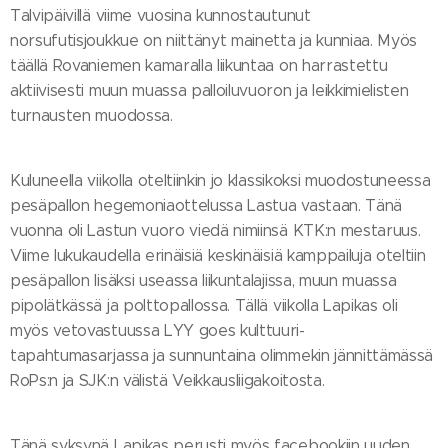
Talvipäivillä viime vuosina kunnostautunut
norsufutisjoukkue on niittänyt mainetta ja kunniaa. Myös
täällä Rovaniemen kamaralla liikuntaa on harrastettu
aktiivisesti muun muassa palloiluvuoron ja leikkimielisten
turnausten muodossa.
Kuluneella viikolla oteltiinkin jo klassikoksi muodostuneessa
pesäpallon hegemoniaottelussa Lastua vastaan. Tänä
vuonna oli Lastun vuoro viedä nimiinsä KTK:n mestaruus.
Viime lukukaudella erinäisiä keskinäisiä kamppailuja oteltiin
pesäpallon lisäksi useassa liikuntalajissa, muun muassa
pipolätkässä ja polttopallossa. Tällä viikolla Lapikas oli
myös vetovastuussa LYY goes kulttuuri-
tapahtumasarjassa ja sunnuntaina olimmekin jännittämässä
RoPs:n ja SJK:n välistä Veikkausliigakoitosta.
Tänä syksynä Lapikas perusti myös facebookiin uuden