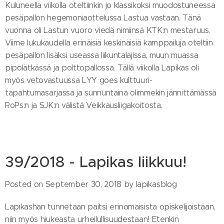
Kuluneella viikolla oteltiinkin jo klassikoksi muodostuneessa
pesäpallon hegemoniaottelussa Lastua vastaan. Tänä
vuonna oli Lastun vuoro viedä nimiinsä KTK:n mestaruus.
Viime lukukaudella erinäisiä keskinäisiä kamppailuja oteltiin
pesäpallon lisäksi useassa liikuntalajissa, muun muassa
pipolätkässä ja polttopallossa. Tällä viikolla Lapikas oli
myös vetovastuussa LYY goes kulttuuri-
tapahtumasarjassa ja sunnuntaina olimmekin jännittämässä
RoPs:n ja SJK:n välistä Veikkausliigakoitosta.
39/2018 - Lapikas liikkuu!
Posted on September 30, 2018 by lapikasblog
Lapikashan tunnetaan paitsi erinomaisista opiskelijoistaan,
niin myös hiukeasta urheilullisuudestaan! Etenkin