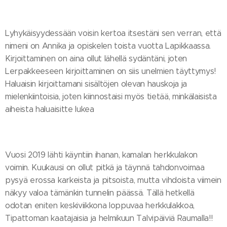
Lyhykäisyydessään voisin kertoa itsestäni sen verran, että
nimeni on Annika ja opiskelen toista vuotta Lapikkaassa.
Kirjoittaminen on aina ollut lähellä sydäntäni, joten
Lerpakkeeseen kirjoittaminen on siis unelmien täyttymys!
Haluaisin kirjoittamani sisältöjen olevan hauskoja ja
mielenkiintoisia, joten kiinnostaisi myös tietää, minkälaisista
aiheista haluaisitte lukea 😊
Vuosi 2019 lähti käyntiin ihanan, kamalan herkkulakon
voimin. Kuukausi on ollut pitkä ja täynnä tahdonvoimaa
pysyä erossa karkeista ja pitsoista, mutta vihdoista viimein
näkyy valoa tämänkin tunnelin päässä. Tällä hetkellä
odotan eniten keskiviikkona loppuvaa herkkulakkoa,
Tipattoman kaatajaisia ja helmikuun Talvipäiviä Raumalla!!