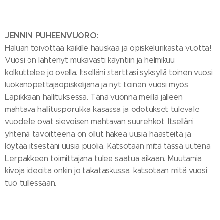
JENNIN PUHEENVUORO:
Haluan toivottaa kaikille hauskaa ja opiskelurikasta vuotta!
Vuosi on lähtenyt mukavasti käyntiin ja helmikuu
kolkuttelee jo ovella. Itselläni starttasi syksyllä toinen vuosi
luokanopettajaopiskelijana ja nyt toinen vuosi myös
Lapikkaan hallituksessa. Tänä vuonna meillä jälleen
mahtava hallitusporukka kasassa ja odotukset tulevalle
vuodelle ovat sievoisen mahtavan suurehkot. Itselläni
yhtenä tavoitteena on ollut hakea uusia haasteita ja
löytää itsestäni uusia puolia. Katsotaan mitä tässä uutena
Lerpakkeen toimittajana tulee saatua aikaan. Muutamia
kivoja ideoita onkin jo takataskussa, katsotaan mitä vuosi
tuo tullessaan.