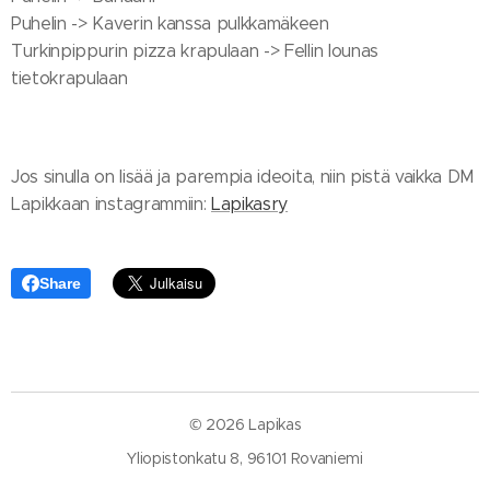
Puhelin -> Kaverin kanssa pulkkamäkeen
Turkinpippurin pizza krapulaan -> Fellin lounas
tietokrapulaan
Jos sinulla on lisää ja parempia ideoita, niin pistä vaikka DM
Lapikkaan instagrammiin:
Lapikasry
Share
© 2026 Lapikas
Yliopistonkatu 8, 96101 Rovaniemi