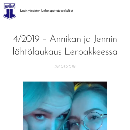
Lapin yliopiston
luokanopettajaopiskelijat
4/2019 – Annikan ja Jennin
lähtölaukaus Lerpakkeessa
28.01.2019