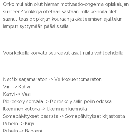
Onko muillakin ollut hieman motivaatio-ongelmia opiskelujen
suhteen? Vinkkejä otetaan vastaan, millä keinoilla olet
saanut taas oppikirjan kouraan ja akateemisen ajattelun
lampun syttymään pääsi sisällä!
Voisi kokeilla korvata seuraavat asiat näillä vaihtoehdoilla:
Netflix sarjamaraton -> Verkkoluentomaraton
Viini -> Kahvi
Kahvi -> Vesi
Piereskely sohvalla -> Piereskely salin peilin edessä
Itkeminen kotona -> Itkeminen luennolla
Somepäivitykset baarista -> Somepäivitykset kirjastosta
Puhelin -> Kirja
Puhelin -> Banaani