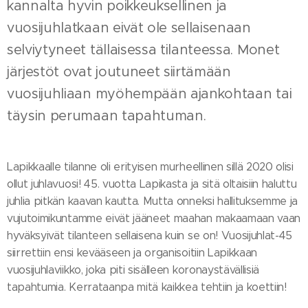
kannalta hyvin poikkeuksellinen ja
vuosijuhlatkaan eivät ole sellaisenaan
selviytyneet tällaisessa tilanteessa. Monet
järjestöt ovat joutuneet siirtämään
vuosijuhliaan myöhempään ajankohtaan tai
täysin perumaan tapahtuman.
Lapikkaalle tilanne oli erityisen murheellinen sillä 2020 olisi
ollut juhlavuosi! 45. vuotta Lapikasta ja sitä oltaisiin haluttu
juhlia pitkän kaavan kautta. Mutta onneksi hallituksemme ja
vujutoimikuntamme eivät jääneet maahan makaamaan vaan
hyväksyivät tilanteen sellaisena kuin se on! Vuosijuhlat-45
siirrettiin ensi kevääseen ja organisoitiin Lapikkaan
vuosijuhlaviikko, joka piti sisälleen koronaystävällisiä
tapahtumia. Kerrataanpa mitä kaikkea tehtiin ja koettiin!