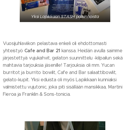
Yksi Lapikkaan STASH palkinnoista
Vuosijuhlaviikon pelastava enkeli oli ehdottomasti
Cafe and Bar 21
yhteistyö
kanssa. Heidän avulla saimme
järjestettyä vujukahvit, gelaton suunnittelu -kilpailun sekä
mahtavia tarjouksia jäsenille! Tarjouksia oli mm. Yucan
burritot ja burrito bowlit, Cafe and Bar salaattibowlit,
gelato-kupit. Yksi eduista oli myös Lapikkaan kunniaksi
valmistettu vujutonic, joka piti sisällään mansikkaa, Martini
Fieroa ja Franklin & Sons-tonicia.