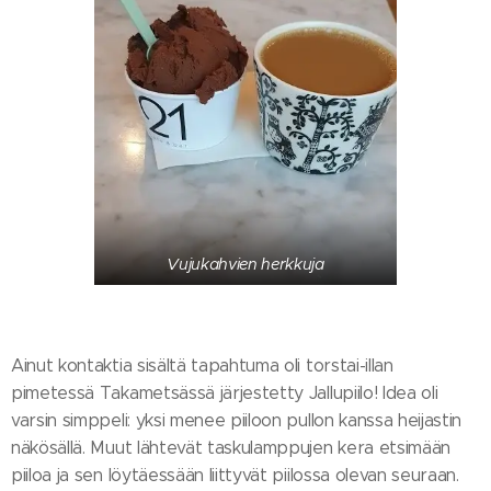
Vujukahvien herkkuja
Ainut kontaktia sisältä tapahtuma oli torstai-illan
pimetessä Takametsässä järjestetty Jallupiilo! Idea oli
varsin simppeli: yksi menee piiloon pullon kanssa heijastin
näkösällä. Muut lähtevät taskulamppujen kera etsimään
piiloa ja sen löytäessään liittyvät piilossa olevan seuraan.