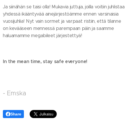
Ja siinähän se taisi olla! Mukavia juttuja, joilla voitiin juhlistaa
yhdessä ikääntyvää ainejärjestöämme ennen varsinaisia
vuosijuhlia! Nyt vain sormet ja varpaat ristiin, että tilanne
on kevääseen mennessä parempaan päin ja saamme
haluamamme megabileet järjestettyä!
In the mean time, stay safe everyone!
- Emska
Share