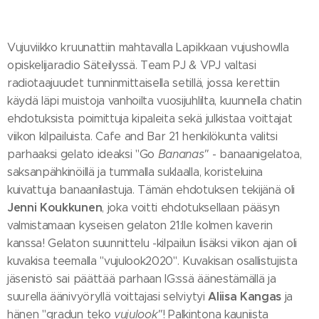
Vujuviikko kruunattiin mahtavalla Lapikkaan vujushowlla
opiskelijaradio Säteilyssä. Team PJ & VPJ valtasi
radiotaajuudet tunninmittaisella setillä, jossa kerettiin
käydä läpi muistoja vanhoilta vuosijuhlilta, kuunnella chatin
ehdotuksista poimittuja kipaleita sekä julkistaa voittajat
viikon kilpailuista. Cafe and Bar 21 henkilökunta valitsi
parhaaksi gelato ideaksi "Go
Bananas"
- banaanigelatoa,
saksanpähkinöillä ja tummalla suklaalla, koristeluina
kuivattuja banaanilastuja. Tämän ehdotuksen tekijänä oli
Jenni Koukkunen
, joka voitti ehdotuksellaan pääsyn
valmistamaan kyseisen gelaton 21:lle kolmen kaverin
kanssa! Gelaton suunnittelu -kilpailun lisäksi viikon ajan oli
kuvakisa teemalla "vujulook2020". Kuvakisan osallistujista
jäsenistö sai päättää parhaan IG:ssä äänestämällä ja
Aliisa Kangas
suurella äänivyöryllä voittajasi selviytyi
ja
hänen "gradun teko
vujulook"
! Palkintona kauniista