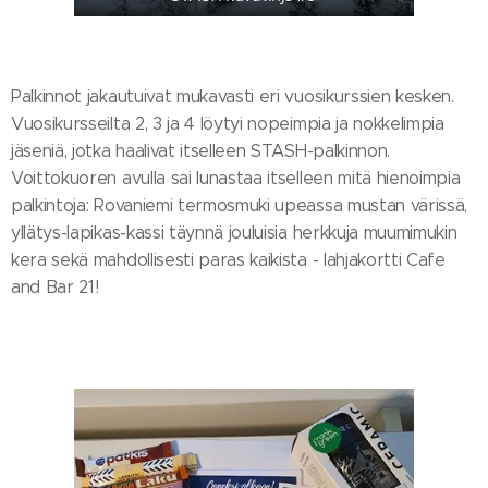
Palkinnot jakautuivat mukavasti eri vuosikurssien kesken.
Vuosikursseilta 2, 3 ja 4 löytyi nopeimpia ja nokkelimpia
jäseniä, jotka haalivat itselleen STASH-palkinnon.
Voittokuoren avulla sai lunastaa itselleen mitä hienoimpia
palkintoja: Rovaniemi termosmuki upeassa mustan värissä,
yllätys-lapikas-kassi täynnä jouluisia herkkuja muumimukin
kera sekä mahdollisesti paras kaikista - lahjakortti Cafe
and Bar 21!