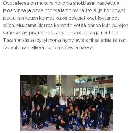
Odotellessa on mukava hörppiä shottilasiin kaadettua
jaloa viinaa ja pitää itsensä lämpimänä. Peliä (ja hörppyjä)
jatkuu niin kauan kunnes kaikki pelaajat ovat löytäneet
piilon. Muutama kierros kerettiin vetää ennen kuin pullojen
viimeisetkin pisarat oli kaadettu shottilasiin ja nautittu.
Takametsästä löytyi monia hymyileviä sinihaalarisia tämän
tapahtuman jälkeen, kuten kuvasta näkyy!