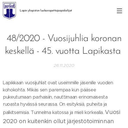
Lapin yliopiston
luokanopettajaopiskelijat
48/2020 - Vuosijuhlia koronan
keskellä - 45. vuotta Lapikasta
26.11.2020
Lapikkaan vuosijuhlat ovat useimmille jäsenille vuoden
kohokohta. Mikäs sen parempaa kun pääsee
pukeutumaan parhaisiin, nauttimaan erinomaisesta
ruoasta hyvässä seurassa. On esityksiä, puheita ja
Vuosi
palkitsemisia. Tunnelma katossa ja mieli korkealla.
2020 on kuitenkin ollut järjestötoiminnan