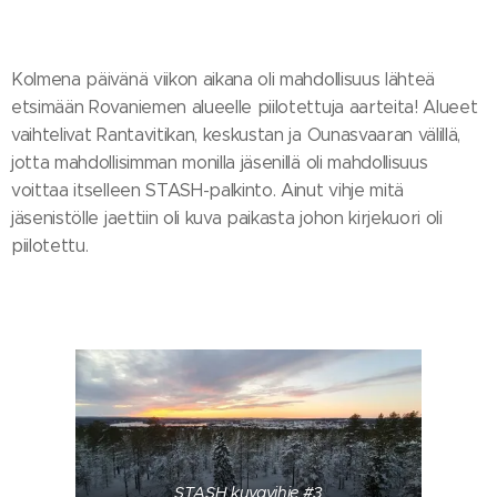
Kolmena päivänä viikon aikana oli mahdollisuus lähteä
etsimään Rovaniemen alueelle piilotettuja aarteita! Alueet
vaihtelivat Rantavitikan, keskustan ja Ounasvaaran välillä,
jotta mahdollisimman monilla jäsenillä oli mahdollisuus
voittaa itselleen STASH-palkinto. Ainut vihje mitä
jäsenistölle jaettiin oli kuva paikasta johon kirjekuori oli
piilotettu.
STASH kuvavihje #3