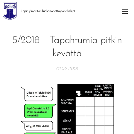
Lapin yliopiston
luokanopettajaopiskelijat
5/2018 – Tapahtumia pitkin
kevättä
01.02.2018