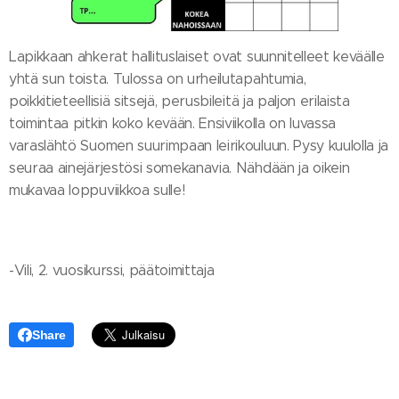
Lapikkaan ahkerat hallituslaiset ovat suunnitelleet keväälle
yhtä sun toista. Tulossa on urheilutapahtumia,
poikkitieteellisiä sitsejä, perusbileitä ja paljon erilaista
toimintaa pitkin koko kevään. Ensiviikolla on luvassa
varaslähtö Suomen suurimpaan leirikouluun. Pysy kuulolla ja
seuraa ainejärjestösi somekanavia. Nähdään ja oikein
mukavaa loppuviikkoa sulle!
-Vili, 2. vuosikurssi, päätoimittaja
Share