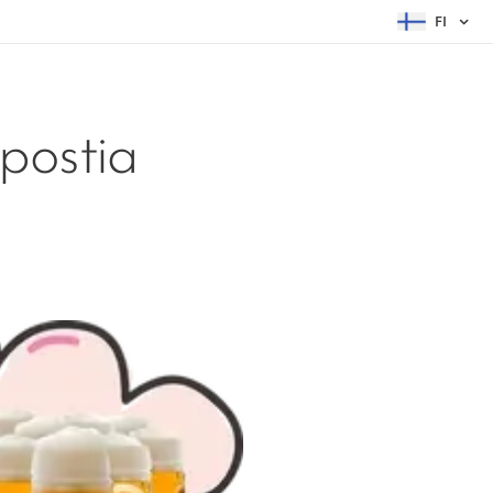
FI
postia