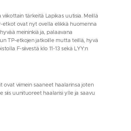
ikottain tärkeitä Lapikas uutisia. Meillä
 TP-etkot ovat nyt ovella elikkä huomenna
n hyvää meininkiä ja, palaavana
un TP-etkojen jatkoille mutta teillä, hyvä
tolla F-siivestä klo 11-13 sekä LYY:n
sit ovat viimein saaneet haalarinsa joten
e siis uunituoreet haalarisi ylle ja saavu