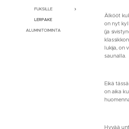
FUKSILLE
Älkööt kuk
LERPAKE
on nyt kyl
ALUMNITOIMINTA
(ja sivist
klassikkon
lukija, on
saunalla.
Eikä tässä
on aika ku
huomenna 
Hyvää unta