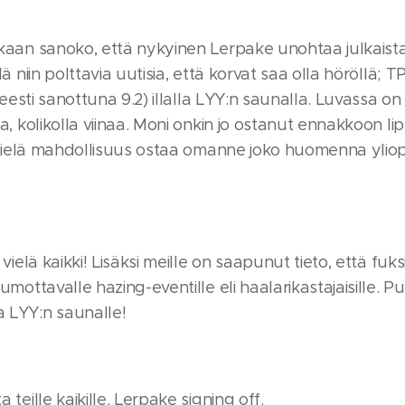
aan sanoko, että nykyinen Lerpake unohtaa julkaista vi
lä niin polttavia uutisia, että korvat saa olla höröllä;
yneesti sanottuna 9.2) illalla LYY:n saunalla. Luvassa o
a, kolikolla viinaa. Moni onkin jo ostanut ennakkoon lip
 vielä mahdollisuus ostaa omanne joko huomenna yliopis
 vielä kaikki! Lisäksi meille on saapunut tieto, että fuk
umottavalle hazing-eventille eli haalarikastajaisille. Pu
LYY:n saunalle!
 teille kaikille. Lerpake signing off.