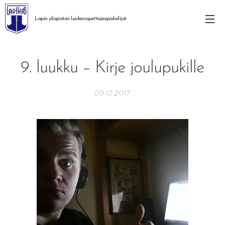
Lapin yliopiston
luokanopettajaopiskelijat
9. luukku – Kirje joulupukille
09.12.2017