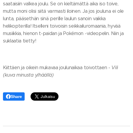
saataisiin valkea joulu. Se on kieltämättä aika iso toive,
mutta moni olisi siitä varmasti iloinen. Ja jos jouluna ei ole
lunta, pääsethän sinä perille laulun sanoin vaikka
helikopterilla! Itselleni toivoisin seikkailuromaania, hyvää
musiikkia, hienon t-paidan ja Pokémon -videopelin. Niin ja
suklaatia tietty!
Kiittäen ja oikein mukavaa joulunaikaa toivottaen -
Vili
(kuva minusta ylhäällä)
Share