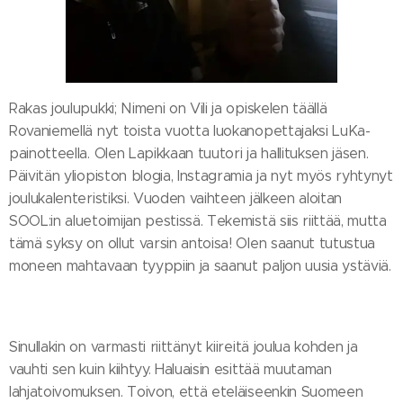
Rakas joulupukki; Nimeni on Vili ja opiskelen täällä
Rovaniemellä nyt toista vuotta luokanopettajaksi LuKa-
painotteella. Olen Lapikkaan tuutori ja hallituksen jäsen.
Päivitän yliopiston blogia, Instagramia ja nyt myös ryhtynyt
joulukalenteristiksi. Vuoden vaihteen jälkeen aloitan
SOOL:in aluetoimijan pestissä. Tekemistä siis riittää, mutta
tämä syksy on ollut varsin antoisa! Olen saanut tutustua
moneen mahtavaan tyyppiin ja saanut paljon uusia ystäviä.
Sinullakin on varmasti riittänyt kiireitä joulua kohden ja
vauhti sen kuin kiihtyy. Haluaisin esittää muutaman
lahjatoivomuksen. Toivon, että eteläiseenkin Suomeen