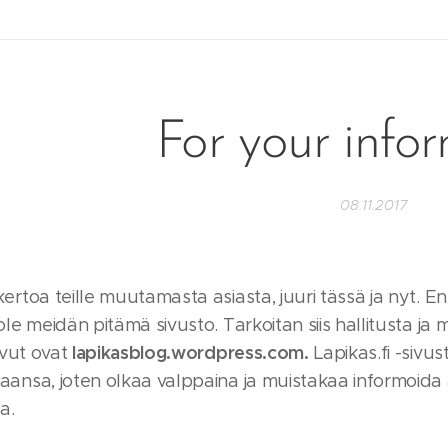
For your infor
08.11.2017
kertoa teille muutamasta asiasta, juuri tässä ja nyt. 
 ole meidän pitämä sivusto. Tarkoitan siis hallitusta ja 
lapikasblog.wordpress.com.
sivut ovat
Lapikas.fi -sivu
aansa, joten olkaa valppaina ja muistakaa informoida as
oa.