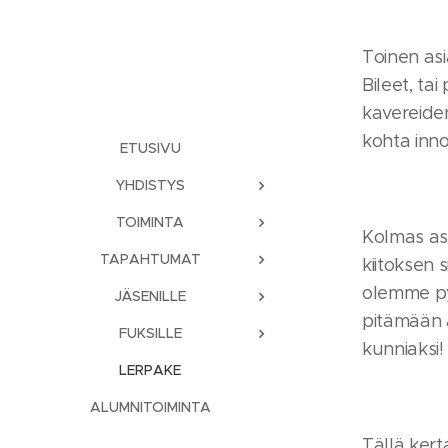
Toinen asi
Bileet, ta
kavereiden
kohta inno
ETUSIVU
YHDISTYS
TOIMINTA
Kolmas asi
TAPAHTUMAT
kiitoksen 
olemme pys
JÄSENILLE
pitämään ai
FUKSILLE
kunniaksi!
LERPAKE
ALUMNITOIMINTA
Tällä kert