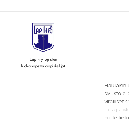
Lapin yliopiston
luokanopettajaopiskelijat
Haluaisin 
sivusto ei
viralliset 
pidä paikk
ei ole tiet