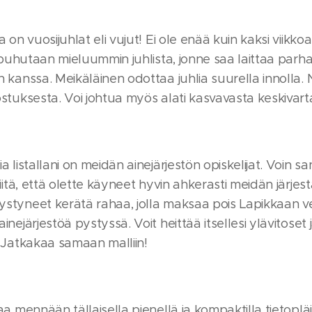
a on vuosijuhlat eli vujut! Ei ole enää kuin kaksi viikkoa
i puhutaan mieluummin juhlista, jonne saa laittaa parhaat
 kanssa. Meikäläinen odottaa juhlia suurella innolla. 
stuksesta. Voi johtua myös alati kasvavasta keskivart
a listallani on meidän ainejärjestön opiskelijat. Voin 
siitä, että olette käyneet hyvin ahkerasti meidän järj
tyneet kerätä rahaa, jolla maksaa pois Lapikkaan vel
nejärjestöä pystyssä. Voit heittää itsellesi ylävitoset ja
 Jatkakaa samaan malliin!
aa mennään tällaisella pienellä ja kompaktilla tietopläjä