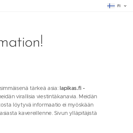
FI
mation!
lapikas.fi -
Ensimmäisenä tärkeä asia:
meidän virallisia viestintäkanavia. Meidän
stosta löytyvä informaatio ei myöskään
iasta kavereillenne. Sivun ylläpitäjistä