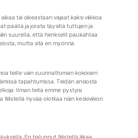
 aikaa tai oikeastaan vajaat kaksi viikkoa.
 päällä ja jorata täysillä tuttujen ja
Niin suurella, että henkselit paukahtaa
alosta, mutta sitä en myönnä.
sanoa teille vain suunnattoman kokoisen
estämissä tapahtumissa. Teidän ansiosta
koja. Ilman teitä emme pystyisi
 fiilistellä hyvää olotilaa näin keskiviikon
yksellä. En halunnut fiilistellä liikaa