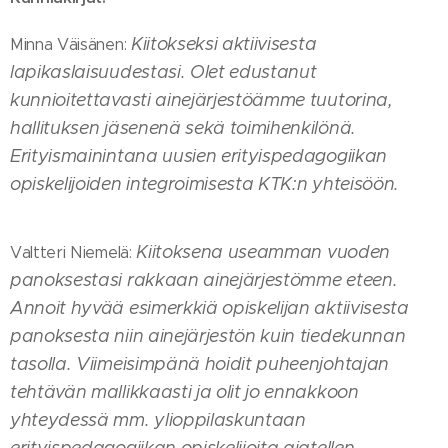
Kiitokseksi aktiivisesta
Minna Väisänen:
lapikaslaisuudestasi. Olet edustanut
kunnioitettavasti ainejärjestöämme tuutorina,
hallituksen jäsenenä sekä toimihenkilönä.
Erityismainintana uusien erityispedagogiikan
opiskelijoiden integroimisesta KTK:n yhteisöön.
Kiitoksena useamman vuoden
Valtteri Niemelä:
panoksestasi rakkaan ainejärjestömme eteen.
Annoit hyvää esimerkkiä opiskelijan aktiivisesta
panoksesta niin ainejärjestön kuin tiedekunnan
tasolla. Viimeisimpänä hoidit puheenjohtajan
tehtävän mallikkaasti ja olit jo ennakkoon
yhteydessä mm. ylioppilaskuntaan