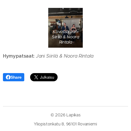
Kuvassa Jani
Siirilä & Noora
Rintala
Hymypatsaat:
Jani Siirilä & Noora Rintala
Share
© 2026 Lapikas
Yliopistonkatu 8, 96101 Rovaniemi