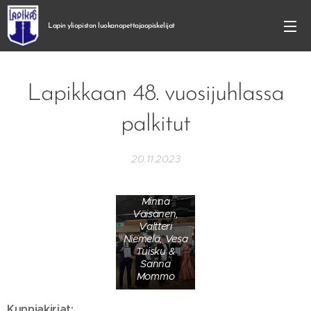
Lapin yliopiston
luokanopettajaopiskelijat
Lapikkaan 48. vuosijuhlassa
palkitut
20.11.2023
Kuvassa Juho
Kinnunen,
Minna
Väisänen,
Valtteri
Niemelä, Vesa
Tuisku &
Sanna
Mommo
Kunniakirjat: