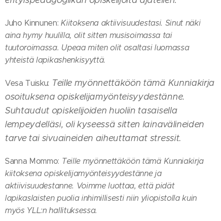
erityispedagogiikan opiskelijoita ajatellen.
Juho Kinnunen:
Kiitoksena aktiivisuudestasi. Sinut näki
aina hymy huulilla, olit sitten musisoimassa tai
tuutoroimassa. Upeaa miten olit osaltasi luomassa
yhteistä lapikashenkisyyttä.
Teille myönnettäköön tämä Kunniakirja
Vesa Tuisku:
osoituksena opiskelijamyönteisyydestänne.
Suhtaudut opiskelijoiden huoliin tasaisella
lempeydelläsi, oli kyseessä sitten lainavälineiden
tarve tai sivuaineiden aiheuttamat stressit.
Sanna Mommo:
Teille myönnettäköön tämä Kunniakirja
kiitoksena opiskelijamyönteisyydestänne ja
aktiivisuudestanne. Voimme luottaa, että pidät
lapikaslaisten puolia inhimillisesti niin yliopistolla kuin
myös YLL:n hallituksessa.