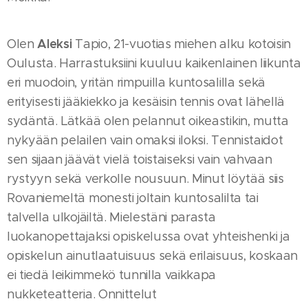
Aleksi
Olen
Tapio, 21-vuotias miehen alku kotoisin
Oulusta. Harrastuksiini kuuluu kaikenlainen liikunta
eri muodoin, yritän rimpuilla kuntosalilla sekä
erityisesti jääkiekko ja kesäisin tennis ovat lähellä
sydäntä. Lätkää olen pelannut oikeastikin, mutta
nykyään pelailen vain omaksi iloksi. Tennistaidot
sen sijaan jäävät vielä toistaiseksi vain vahvaan
rystyyn sekä verkolle nousuun. Minut löytää siis
Rovaniemeltä monesti joltain kuntosalilta tai
talvella ulkojäiltä. Mielestäni parasta
luokanopettajaksi opiskelussa ovat yhteishenki ja
opiskelun ainutlaatuisuus sekä erilaisuus, koskaan
ei tiedä leikimmekö tunnilla vaikkapa
nukketeatteria. Onnittelut