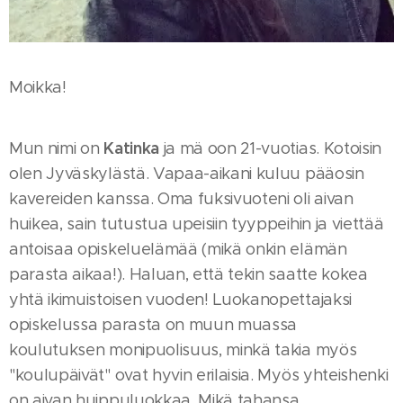
Moikka!
Katinka
Mun nimi on
ja mä oon 21-vuotias. Kotoisin
olen Jyväskylästä. Vapaa-aikani kuluu pääosin
kavereiden kanssa. Oma fuksivuoteni oli aivan
huikea, sain tutustua upeisiin tyyppeihin ja viettää
antoisaa opiskeluelämää (mikä onkin elämän
parasta aikaa!). Haluan, että tekin saatte kokea
yhtä ikimuistoisen vuoden! Luokanopettajaksi
opiskelussa parasta on muun muassa
koulutuksen monipuolisuus, minkä takia myös
"koulupäivät" ovat hyvin erilaisia. Myös yhteishenki
on aivan huippuluokkaa. Mikä tahansa