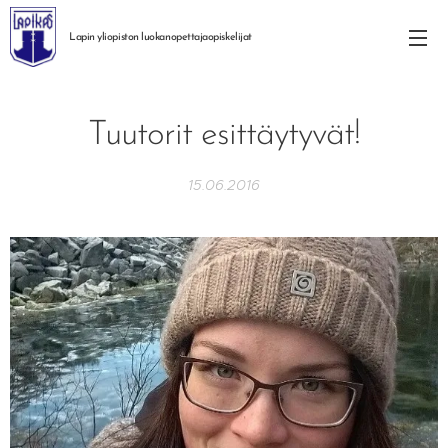
Lapin yliopiston
luokanopettajaopiskelijat
Tuutorit esittäytyvät!
15.06.2016