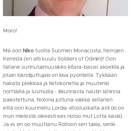
Moro!
Niko
Mä oon
tuolta Suomen Monacosta, herrojen
Kemistä (en silti kuulu Soldiers of Odiniin)! Oon
tällane sunnutaimuusikko kitara-basso akselilla ja
jotain bändijuttujaki on kiva pyöritellä. Tykkään
hakata pleikkaa ja tietokonetta ja muutenki
nörttäillä ja lusmuilla - liikunnasta nautin lähinnä
pakotettuna. Nolona juttuna vaikka sellanen
että oon kuunnellu Lordia vitosluokalta asti (ei oo
mun mielestä oikeesti ees noloo mut Lotta käski).
Ja ei, en oo muuttanu Rolloon sen takia, senki