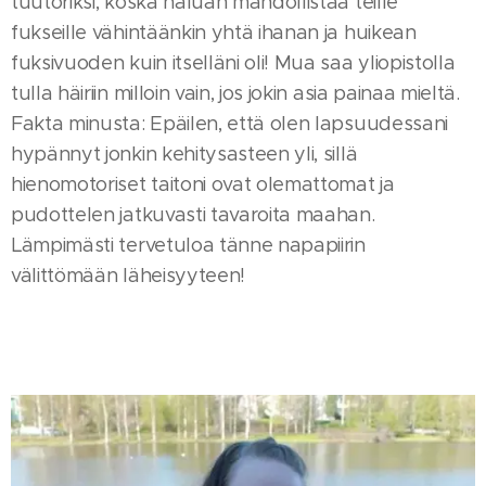
tuutoriksi, koska haluan mahdollistaa teille
fukseille vähintäänkin yhtä ihanan ja huikean
fuksivuoden kuin itselläni oli! Mua saa yliopistolla
tulla häiriin milloin vain, jos jokin asia painaa mieltä.
Fakta minusta: Epäilen, että olen lapsuudessani
hypännyt jonkin kehitysasteen yli, sillä
hienomotoriset taitoni ovat olemattomat ja
pudottelen jatkuvasti tavaroita maahan.
Lämpimästi tervetuloa tänne napapiirin
välittömään läheisyyteen!