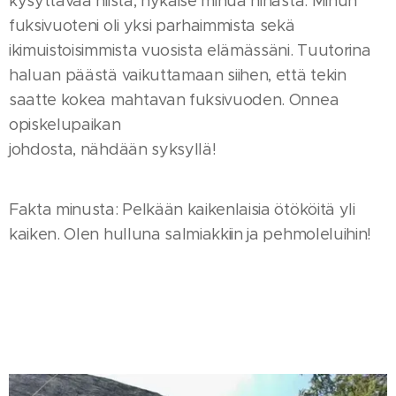
kysyttävää niistä, nykäise minua hihasta. Minun
fuksivuoteni oli yksi parhaimmista sekä
ikimuistoisimmista vuosista elämässäni. Tuutorina
haluan päästä vaikuttamaan siihen, että tekin
saatte kokea mahtavan fuksivuoden. Onnea
opiskelupaikan
johdosta, nähdään syksyllä!
Fakta minusta: Pelkään kaikenlaisia ötököitä yli
kaiken. Olen hulluna salmiakkiin ja pehmoleluihin!