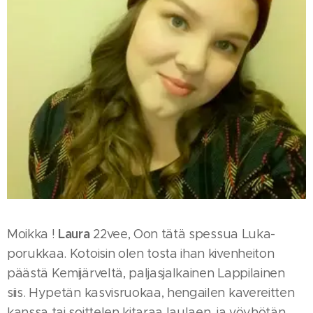
Laura
Moikka !
22vee, Oon tätä spessua Luka-
porukkaa. Kotoisin olen tosta ihan kivenheiton
päästä Kemijärveltä, paljasjalkainen Lappilainen
siis. Hypetän kasvisruokaa, hengailen kavereitten
kanssa tai soittelen kitaraa laulaen, ja vöyhötän