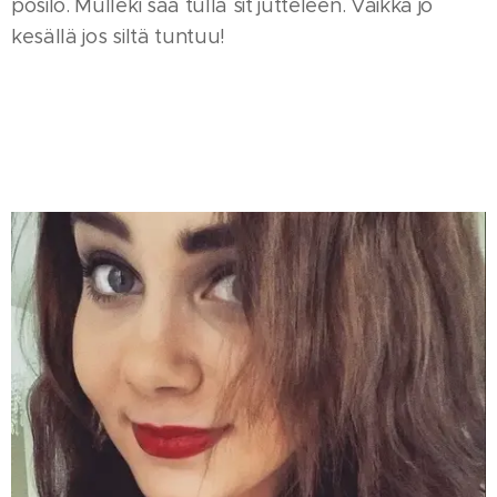
pösilö. Mulleki saa tulla sit jutteleen. Vaikka jo
kesällä jos siltä tuntuu!