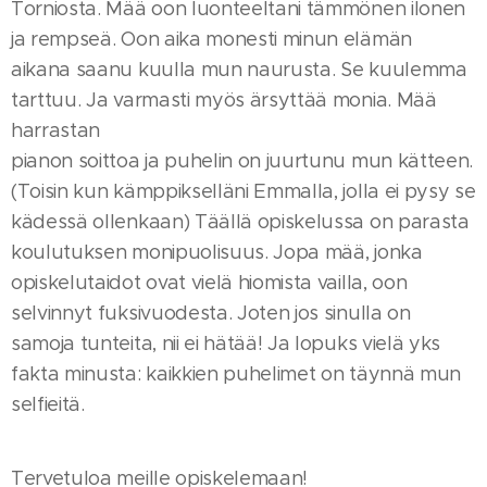
Torniosta. Mää oon luonteeltani tämmönen ilonen
ja rempseä. Oon aika monesti minun elämän
aikana saanu kuulla mun naurusta. Se kuulemma
tarttuu. Ja varmasti myös ärsyttää monia. Mää
harrastan
pianon soittoa ja puhelin on juurtunu mun kätteen.
(Toisin kun kämppikselläni Emmalla, jolla ei pysy se
kädessä ollenkaan) Täällä opiskelussa on parasta
koulutuksen monipuolisuus. Jopa mää, jonka
opiskelutaidot ovat vielä hiomista vailla, oon
selvinnyt fuksivuodesta. Joten jos sinulla on
samoja tunteita, nii ei hätää! Ja lopuks vielä yks
fakta minusta: kaikkien puhelimet on täynnä mun
selfieitä.
Tervetuloa meille opiskelemaan!