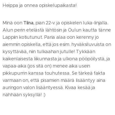
Heippa ja onnea opiskelupaikasta!
Tiina
Minä oon
, pian 22-v. ja opiskelen luka-linjalla.
Alun perin etelästä lähtösin ja Oulun kautta tänne
Lappiin kotiutunut. Paria alaa oon kerenny jo
aiemmin opiskella, että jos esim. hyväksiluvuista on
kysyttävää, niin tulkaahan jutulle! Tykkään
kaikenlaisesta liikunnasta ja ulkona pööpöilystä, ja
vapaa-aika (jos sitä on) menee aika usein
pikkupurrin kanssa touhutessa. Se tärkeä fakta
varmaan on, että pisamien määrä lisääntyy aina
auringon valon lisääntyessä. Kivaa kesää ja
nähhään syksyllä! :)