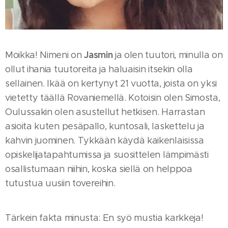
Jasmin
Moikka! Nimeni on
ja olen tuutori, minulla on
ollut ihania tuutoreita ja haluaisin itsekin olla
sellainen. Ikää on kertynyt 21 vuotta, joista on yksi
vietetty täällä Rovaniemellä. Kotoisin olen Simosta,
Oulussakin olen asustellut hetkisen. Harrastan
asioita kuten pesäpallo, kuntosali, laskettelu ja
kahvin juominen. Tykkään käydä kaikenlaisissa
opiskelijatapahtumissa ja suosittelen lämpimästi
osallistumaan niihin, koska siellä on helppoa
tutustua uusiin tovereihin.
Tärkein fakta minusta: En syö mustia karkkeja!