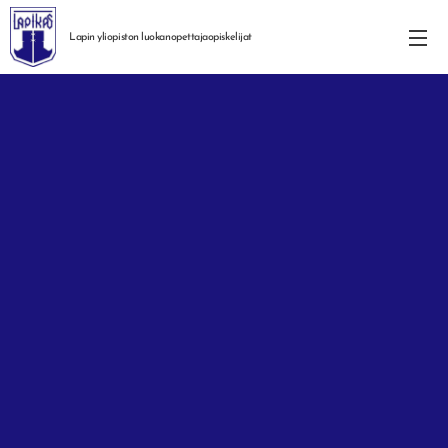
Lapin yliopiston
luokanopettajaopiskelijat