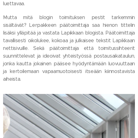
luettavaa.
Mutta mitä blogin toimituksen pestit tarkemmin
sisältävät? Lerpakkeen päätoimittaja saa hienon tittelin
lisäksi ylläpitää ja vastata Lapikkaan blogista. Päätoimittaja
tavallisesti oikolukee, kokoaa ja julkaisee tekstit Lapikkaan
nettisivuille. Sekä päätoimittaja että toimitussihteerit
suunnittelevat ja ideoivat yhteistyössä postausaikataulun,
jonka kautta jokainen pääsee hyödyntämään luovuuttaan
ja kertoilemaan vapaamuotoisesti itseään kiinnostavista
aiheista.